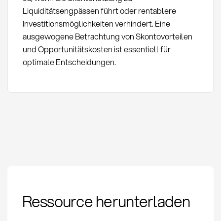
Liquiditätsengpässen führt oder rentablere
Investitionsmöglichkeiten verhindert. Eine
ausgewogene Betrachtung von Skontovorteilen
und Opportunitätskosten ist essentiell für
optimale Entscheidungen.
Skontoquote:
Ressource herunterladen
Definition, Berechnung
und Optimierung im
Einkauf