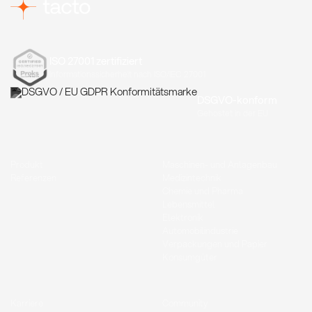
ISO 27001 zertifiziert
Informationssicherheit nach ISO/IEC 27001
DSGVO-konform
Gehostet in der EU
Produkt
Maschinen- und Anlagenbau
Referenzen
Medizintechnik
Chemie und Pharma
Lebensmittel
Elektronik
Automobilindustrie
Verpackungen und Papier
Konsumgüter
Karriere
Community