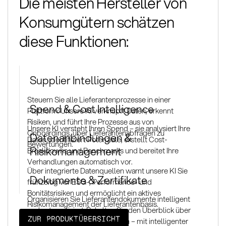
Die meisten Hersteller von
Konsumgütern schätzen
diese Funktionen:
Supplier Intelligence
Steuern Sie alle Lieferantenprozesse in einer
Spend & Cost Intelligence
Plattform: Unsere KI verknüpft Daten, erkennt
Risiken, und führt Ihre Prozesse aus von
Unsere KI versteht Ihren Spend – sie analysiert Ihre
Onboardings, über Lieferantenabfragen zu
Datenanbindungen &
Daten, identifiziert Potenziale, erstellt Cost-
Bewertungen.
Risikomanagement
Breakdowns und Benchmarks und bereitet Ihre
Verhandlungen automatisch vor.
Über integrierte Datenquellen warnt unsere KI Sie
Dokumente & Zertifikate
frühzeitig vor ESG-, Performance- und
Bonitätsrisiken und ermöglicht ein aktives
Organisieren Sie Lieferantendokumente intelligent
Risikomanagement der Lieferantenbasis.
und automatisiert. Behalten Sie den Überblick über
ZUR PRODUKTÜBERSICHT
Zertifikate, Verträge und Fristen – mit intelligenter