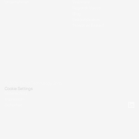
Unternehmen
Webinare
Regional Voices
Blog
Einkaufslexikon
Trends im Einkauf
© 2026 Tacto Technology GmbH.
Cookie Settings
Datenschutz
Impressum
Sicherheit