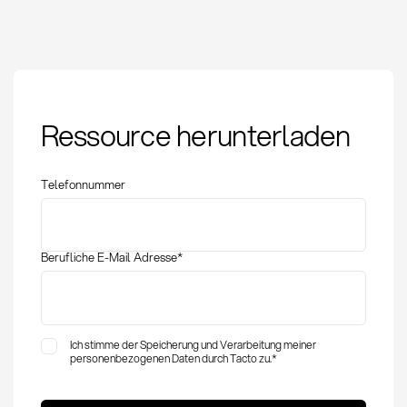
CO2-Preis: Definition,
Ressource herunterladen
Methoden und
Anwendung im
Einkauf
Telefonnummer
Berufliche E-Mail Adresse
*
Ich stimme der Speicherung und Verarbeitung meiner
personenbezogenen Daten durch Tacto zu.
*