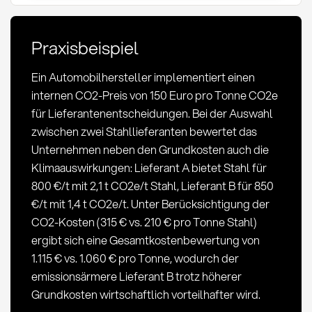
Methoden
und
Praxisbeispiel
Anwendung
im
Ein Automobilhersteller implementiert einen
Einkauf
internen CO2-Preis von 150 Euro pro Tonne CO2e
für Lieferantenentscheidungen. Bei der Auswahl
zwischen zwei Stahllieferanten bewertet das
Unternehmen neben den Grundkosten auch die
Klimaauswirkungen: Lieferant A bietet Stahl für
800 €/t mit 2,1 t CO2e/t Stahl, Lieferant B für 850
€/t mit 1,4 t CO2e/t. Unter Berücksichtigung der
CO2-Kosten (315 € vs. 210 € pro Tonne Stahl)
ergibt sich eine Gesamtkostenbewertung von
1.115 € vs. 1.060 € pro Tonne, wodurch der
emissionsärmere Lieferant B trotz höherer
Grundkosten wirtschaftlich vorteilhafter wird.