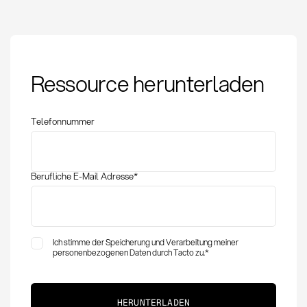
PO Cycle Time:
Ressource herunterladen
Definition,
Optimierung und KPIs
im Einkauf
Telefonnummer
Berufliche E-Mail Adresse
*
Ich stimme der Speicherung und Verarbeitung meiner
personenbezogenen Daten durch Tacto zu.
*