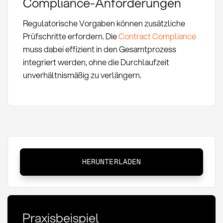
Compliance-Anforderungen
Regulatorische Vorgaben können zusätzliche
Prüfschritte erfordern. Die
Contract Compliance
muss dabei effizient in den Gesamtprozess
integriert werden, ohne die Durchlaufzeit
unverhältnismäßig zu verlängern.
PO
HERUNTERLADEN
Cycle
Time:
Definition,
Optimierung
Praxisbeispiel
und