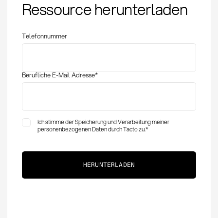
Ressource herunterladen
Disposition: Definition
und Anwendung
Telefonnummer
Berufliche E-Mail Adresse
*
Ich stimme der Speicherung und Verarbeitung meiner
personenbezogenen Daten durch Tacto zu.
*