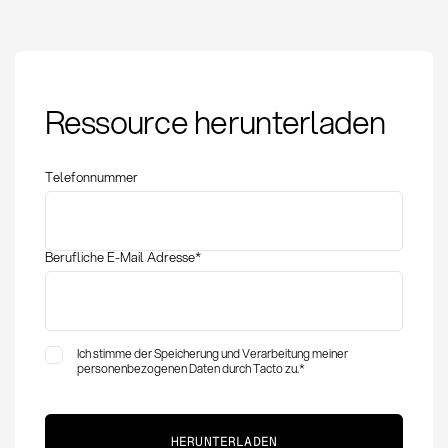
Scope 1 Emissionen:
Ressource herunterladen
Definition, Messung
und Bedeutung im
Einkauf
Telefonnummer
Berufliche E-Mail Adresse
*
Ich stimme der Speicherung und Verarbeitung meiner
personenbezogenen Daten durch Tacto zu.
*