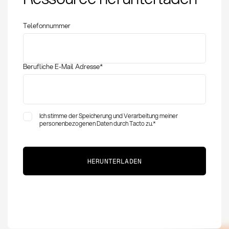
und Kennzahlen im
Einkauf
Telefonnummer
Berufliche E-Mail Adresse
*
Ich stimme der Speicherung und Verarbeitung meiner
personenbezogenen Daten durch Tacto zu.
*