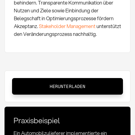
behindern. Transparente Kommunikation über
Nutzen und Ziele sowie Einbindung der
Belegschaft in Optimierungsprozesse fördern
Akzeptanz.
Stakeholder Management
unterstützt
den Veränderungsprozess nachhaltig.
Zeitwirtschaft:
HERUNTERLADEN
Definition,
Methoden
und
Kennzahlen
Praxisbeispiel
im
Einkauf
Ein Automobilzulieferer implementierte ein