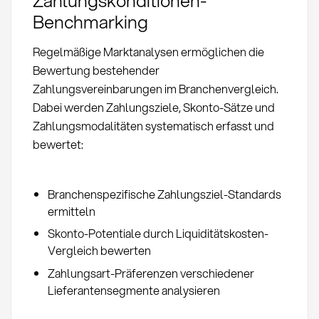
Zahlungskonditionen-
Benchmarking
Regelmäßige Marktanalysen ermöglichen die
Bewertung bestehender
Zahlungsvereinbarungen im Branchenvergleich.
Dabei werden Zahlungsziele, Skonto-Sätze und
Zahlungsmodalitäten systematisch erfasst und
bewertet:
Branchenspezifische Zahlungsziel-Standards
ermitteln
Skonto-Potentiale durch Liquiditätskosten-
Vergleich bewerten
Zahlungsart-Präferenzen verschiedener
Lieferantensegmente analysieren