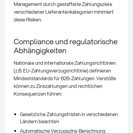
Management durch gestaffelte Zahlungsziele
verschiedener Lieferantenkategorien minimiert
diese Risiken.
Compliance und regulatorische
Abhängigkeiten
Nationale und internationale Zahlungsrichtlinien
(z.B. EU-Zahlungsverzugsrichtlinie) definieren
Mindeststandards für B2B-Zahlungen. Verstöße
können zu Zinszahlungen und rechtlichen
Konsequenzen führen:
Gesetzliche Zahlungsfristen in verschiedenen
Ländern beachten
Automatische Verzugszins-Berechnung