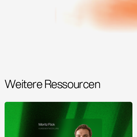
Weitere Ressourcen