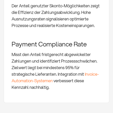
Der Anteil genutzter Skonto-Möglichkeiten zeigt
die Effizienz der Zahlungsabwicklung. Hohe
Ausnutzungsraten signalisieren optimierte
Prozesse und realisierte Kosteneinsparungen.
Payment Compliance Rate
Misst den Anteil fristgerecht abgewickelter
Zahlungen und identifiziert Prozessschwächen.
Zielwert liegt bei mindestens 95% für
strategische Lieferanten. Integration mit
Invoice-
Automation-Systemen
verbessert diese
Kennzahl nachhaltig.