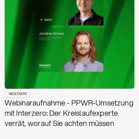
WEBINARE
Webinaraufnahme - PPWR-Umsetzung
mit Interzero: Der Kreislaufexperte
verrät, worauf Sie achten müssen