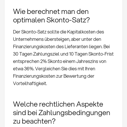
Wie berechnet man den
optimalen Skonto-Satz?
Der Skonto-Satz sollte die Kapitalkosten des
Unternehmens übersteigen, aber unter den
Finanzierungskosten des Lieferanten liegen. Bei
30 Tagen Zahlungsziel und 10 Tagen Skonto-Frist
entsprechen 2% Skonto einem Jahreszins von
etwa 36%. Vergleichen Sie dies mit Ihren
Finanzierungskosten zur Bewertung der
Vorteilhaftigkeit.
Welche rechtlichen Aspekte
sind bei Zahlungsbedingungen
zu beachten?