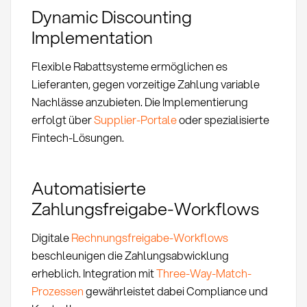
Dynamic Discounting
Implementation
Flexible Rabattsysteme ermöglichen es
Lieferanten, gegen vorzeitige Zahlung variable
Nachlässe anzubieten. Die Implementierung
erfolgt über
Supplier-Portale
oder spezialisierte
Fintech-Lösungen.
Automatisierte
Zahlungsfreigabe-Workflows
Digitale
Rechnungsfreigabe-Workflows
beschleunigen die Zahlungsabwicklung
erheblich. Integration mit
Three-Way-Match-
Prozessen
gewährleistet dabei Compliance und