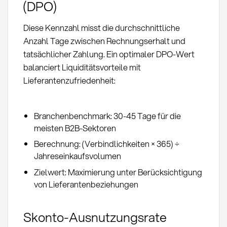
(DPO)
Diese Kennzahl misst die durchschnittliche
Anzahl Tage zwischen Rechnungserhalt und
tatsächlicher Zahlung. Ein optimaler DPO-Wert
balanciert Liquiditätsvorteile mit
Lieferantenzufriedenheit:
Branchenbenchmark: 30-45 Tage für die
meisten B2B-Sektoren
Berechnung: (Verbindlichkeiten × 365) ÷
Jahreseinkaufsvolumen
Zielwert: Maximierung unter Berücksichtigung
von Lieferantenbeziehungen
Skonto-Ausnutzungsrate