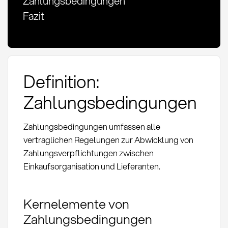
Zahlungsbedingungen
Fazit
Definition:
Zahlungsbedingungen
Zahlungsbedingungen umfassen alle
vertraglichen Regelungen zur Abwicklung von
Zahlungsverpflichtungen zwischen
Einkaufsorganisation und Lieferanten.
Kernelemente von
Zahlungsbedingungen