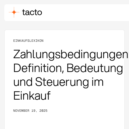
EINKAUFSLEXIKON
Zahlungsbedingungen
Definition, Bedeutung
und Steuerung im
Einkauf
NOVEMBER 19, 2025