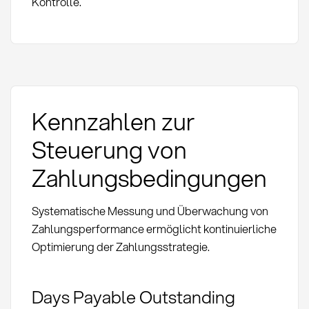
Kontrolle.
Kennzahlen zur
Steuerung von
Zahlungsbedingungen
Systematische Messung und Überwachung von
Zahlungsperformance ermöglicht kontinuierliche
Optimierung der Zahlungsstrategie.
Days Payable Outstanding