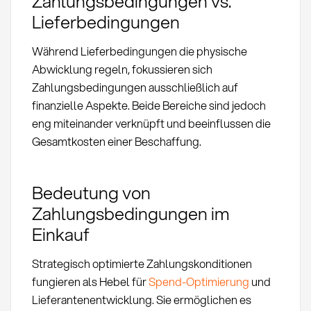
Zahlungsbedingungen vs.
Lieferbedingungen
Während Lieferbedingungen die physische
Abwicklung regeln, fokussieren sich
Zahlungsbedingungen ausschließlich auf
finanzielle Aspekte. Beide Bereiche sind jedoch
eng miteinander verknüpft und beeinflussen die
Gesamtkosten einer Beschaffung.
Bedeutung von
Zahlungsbedingungen im
Einkauf
Strategisch optimierte Zahlungskonditionen
fungieren als Hebel für
Spend-Optimierung
und
Lieferantenentwicklung. Sie ermöglichen es