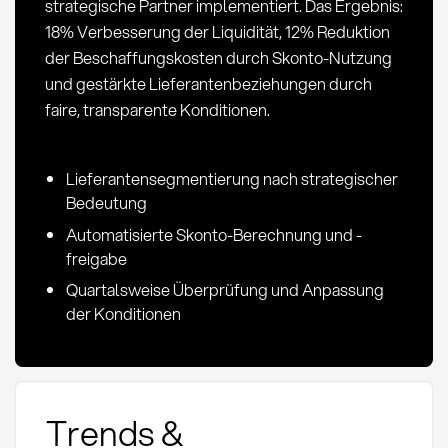
strategische Partner implementiert. Das Ergebnis:
18% Verbesserung der Liquidität, 12% Reduktion
der Beschaffungskosten durch Skonto-Nutzung
und gestärkte Lieferantenbeziehungen durch
faire, transparente Konditionen.
Lieferantensegmentierung nach strategischer
Bedeutung
Automatisierte Skonto-Berechnung und -
freigabe
Quartalsweise Überprüfung und Anpassung
der Konditionen
Trends &