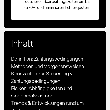
reduzieren Bearbeitungszeiten um bis
zu 70% und minimieren Fehlerquoten
Inhalt
Definition: Zahlungsbedingungen
Methoden und Vorgehensweisen
Kennzahlen zur Steuerung von
Zahlungsbedingungen
Risiken, Abhängigkeiten und
Gegenmaßnahmen
Trends & Entwicklungen rund um