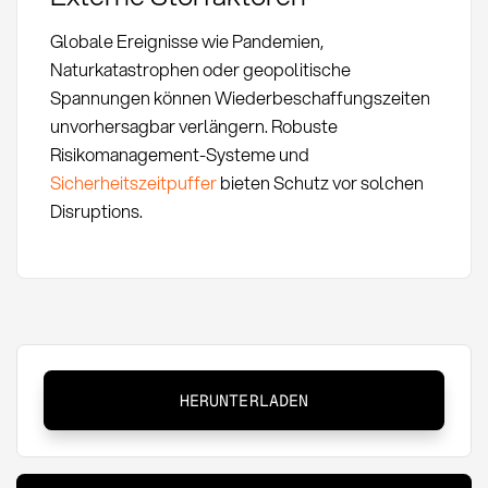
Globale Ereignisse wie Pandemien,
Naturkatastrophen oder geopolitische
Spannungen können Wiederbeschaffungszeiten
unvorhersagbar verlängern. Robuste
Risikomanagement-Systeme und
Sicherheitszeitpuffer
bieten Schutz vor solchen
Disruptions.
Wiederbeschaffungszeit:
HERUNTERLADEN
Definition,
Berechnung
und