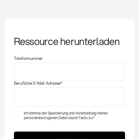
Wiederbeschaffungszeit:
Ressource herunterladen
Definition, Berechnung
und Optimierung
Telefonnummer
Berufliche E-Mail Adresse
*
Ich stimme der Speicherung und Verarbeitung meiner
personenbezogenen Daten durch Tacto zu.
*