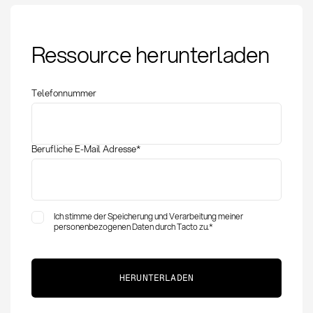
Warengruppenboard:
Ressource herunterladen
Definition, Aufgaben
und strategische
Bedeutung
Telefonnummer
Berufliche E-Mail Adresse
*
Ich stimme der Speicherung und Verarbeitung meiner
personenbezogenen Daten durch Tacto zu.
*