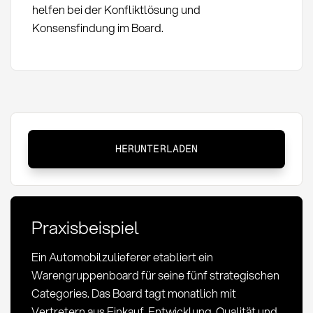
helfen bei der Konfliktlösung und
Konsensfindung im Board.
Warengruppenboard:
HERUNTERLADEN
Definition,
Aufgaben
und
strategische
Praxisbeispiel
Bedeutung
Ein Automobilzulieferer etabliert ein
Warengruppenboard für seine fünf strategischen
Categories. Das Board tagt monatlich mit
Vertretern aus Einkauf, Entwicklung, Qualität und