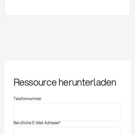
Three-Way Match:
Ressource herunterladen
Definition, Prozess und
Vorteile im Einkauf
Telefonnummer
Berufliche E-Mail Adresse
*