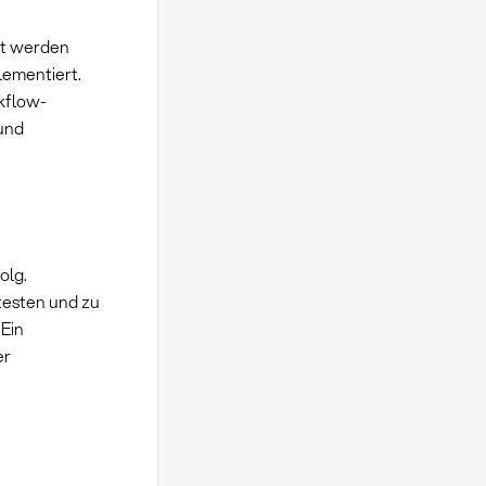
hst werden
lementiert.
kflow-
 und
olg.
testen und zu
 Ein
er