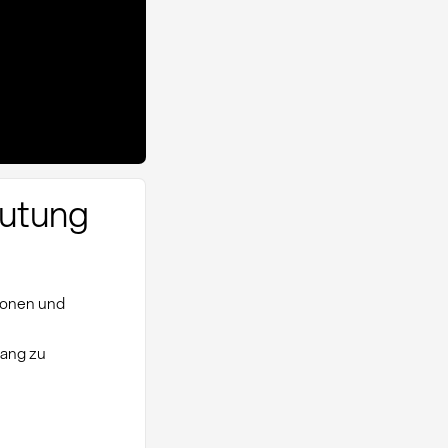
eutung
tionen und
gang zu