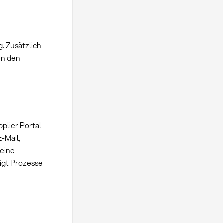
 Zusätzlich
en den
plier Portal
-Mail,
 eine
nigt Prozesse