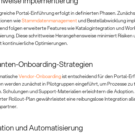
nweise Implementierung
lgreiche Portal-Einführung erfolgt in definierten Phasen. Zunäc
tionen wie
Stammdatenmanagement
und Bestellabwicklung imp
end folgen erweiterte Features wie Katalogintegration und Wor
ierung. Diese schrittweise Herangehensweise minimiert Risiken
t kontinuierliche Optimierungen.
anten-Onboarding-Strategien
matische
Vendor-Onboarding
ist entscheidend für den Portal-Erf
en werden zunächst in Pilotgruppen eingeführt, um Prozesse zu 
n. Schulungen und Support-Materialien erleichtern die Adoption.
rter Rollout-Plan gewährleistet eine reibungslose Integration all
partner.
ation und Automatisierung