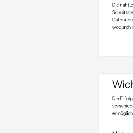
Die nahtl
Schnittste
Datenüber
wodurch m
Wich
Die Erfol
verschied
ermöglich