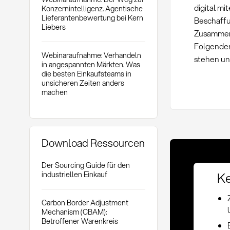
digital mi
Konzernintelligenz. Agentische
Lieferantenbewertung bei Kern
Beschaffu
Liebers
Zusammena
Folgenden
Webinaraufnahme: Verhandeln
stehen un
in angespannten Märkten. Was
die besten Einkaufsteams in
unsicheren Zeiten anders
machen
Download Ressourcen
Der Sourcing Guide für den
Ke
industriellen Einkauf
Carbon Border Adjustment
Mechanism (CBAM):
Betroffener Warenkreis