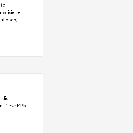
rte
matisierte
ationen,
, die
. Diese KPIs