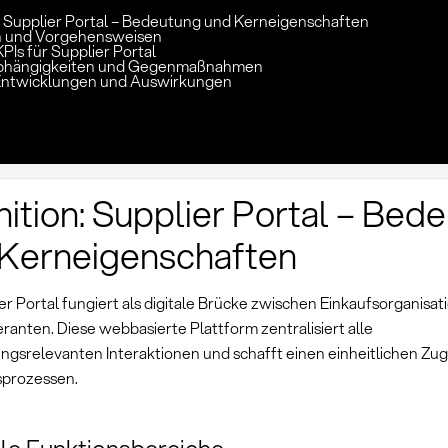
n: Supplier Portal – Bedeutung und Kerneigenschaften
 und Vorgehensweisen
PIs für Supplier Portal
 Abhängigkeiten und Gegenmaßnahmen
Entwicklungen und Auswirkungen
nition: Supplier Portal – Bed
Kerneigenschaften
er Portal fungiert als digitale Brücke zwischen Einkaufsorganisa
eranten. Diese webbasierte Plattform zentralisiert alle
ngsrelevanten Interaktionen und schafft einen einheitlichen Zu
sprozessen.