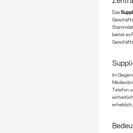
Zentra
Das
Suppl
Geschäfts
Stammdate
bietet es
Geschäfts
Suppli
Im Gegens
Medienbrü
Telefon u
einheitlic
erheblich.
Bedeu