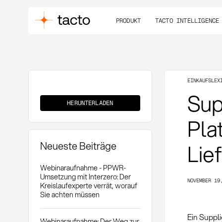
PRODUKT
TACTO INTELLIGENCE
EINKAUFSLEX
Supplier
Sup
Portal
HERUNTERLADEN
Pla
Neueste Beiträge
Lie
Webinaraufnahme - PPWR-
Umsetzung mit Interzero: Der
NOVEMBER 19
Kreislaufexperte verrät, worauf
Sie achten müssen
Ein Suppli
Webinaraufnahme: Der Weg zur