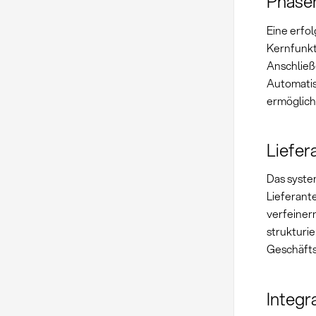
Phase
Eine erfo
Kernfunk
Anschließ
Automatis
ermöglich
Liefer
Das syste
Lieferant
verfeiner
strukturie
Geschäfts
Integr