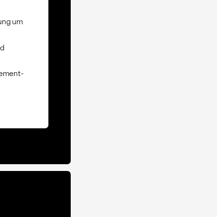
fung um
nd
rement-