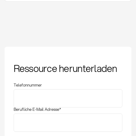
Servicegrad:
Ressource herunterladen
Definition, Messung
und Optimierung im
Einkauf
Telefonnummer
Berufliche E-Mail Adresse
*