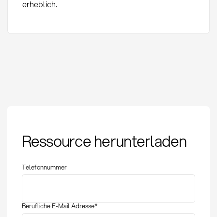
erheblich.
ROI im Einkauf:
Ressource herunterladen
Berechnung,
Zielwerte und
strategische
Telefonnummer
Anwendung
Berufliche E-Mail Adresse
*