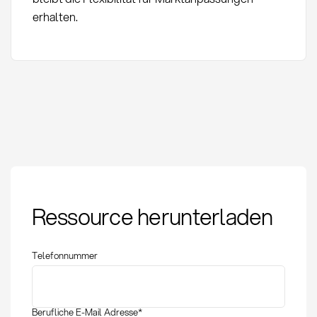
erhalten.
Rohstoffindexierung:
Ressource herunterladen
Definition, Methoden
und Anwendung im
Einkauf
Telefonnummer
Berufliche E-Mail Adresse
*