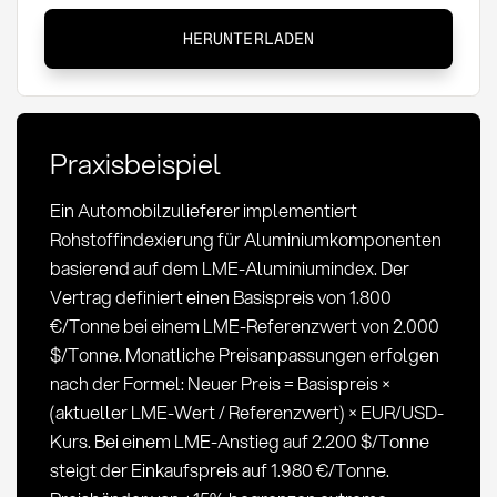
Rohstoffindexierung:
HERUNTERLADEN
Definition,
Methoden
und
Anwendung
Praxisbeispiel
im
Einkauf
Ein Automobilzulieferer implementiert
Rohstoffindexierung für Aluminiumkomponenten
basierend auf dem LME-Aluminiumindex. Der
Vertrag definiert einen Basispreis von 1.800
€/Tonne bei einem LME-Referenzwert von 2.000
$/Tonne. Monatliche Preisanpassungen erfolgen
nach der Formel: Neuer Preis = Basispreis ×
(aktueller LME-Wert / Referenzwert) × EUR/USD-
Kurs. Bei einem LME-Anstieg auf 2.200 $/Tonne
steigt der Einkaufspreis auf 1.980 €/Tonne.