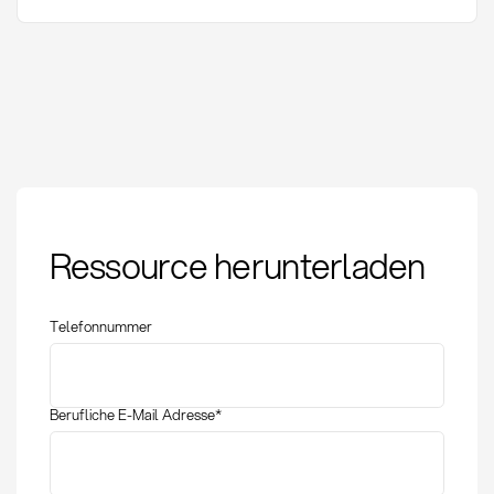
Preferred Carrier:
Ressource herunterladen
Definition, Auswahl
und strategische
Vorteile
Telefonnummer
Berufliche E-Mail Adresse
*