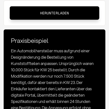
Lieferabrufe
HERUNTERLADEN
ändern:
Definition,
Methoden
und
Praxisbeispiel
Risiken
im
Ein Automobilhersteller muss aufgrund einer
Einkauf
Designänderung die Bestellung von
Kunststoffteilen anpassen. Ursprünglich waren
10.000 Stück für KW 25 bestellt. Durch die
Modifikation werden nur noch 7.500 Stück
benötigt, dafür aber bereits in KW 23. Der
Einkäufer kontaktiert den Lieferanten über das
digitale Portal, übermittelt die geänderten
Spezifikationen und erhält binnen 24 Stunden
eine Bestätigung. Die Anpassung erfolgt ohne