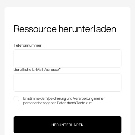
Lieferabrufe ändern:
Ressource herunterladen
Definition, Methoden
und Risiken im Einkauf
Telefonnummer
Berufliche E-Mail Adresse
*
Ich stimme der Speicherung und Verarbeitung meiner
personenbezogenen Daten durch Tacto zu.
*