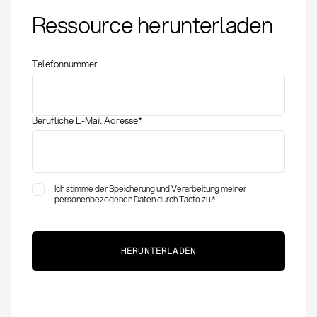
Incoterms FOB:
Ressource herunterladen
Definition, Pflichten
und Risikoübergang
Telefonnummer
Berufliche E-Mail Adresse
*
Ich stimme der Speicherung und Verarbeitung meiner
personenbezogenen Daten durch Tacto zu.
*