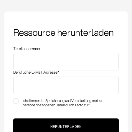
Data Quality KPIs:
Ressource herunterladen
Kennzahlen für
hochwertige
Einkaufsdaten
Telefonnummer
Berufliche E-Mail Adresse
*
Ich stimme der Speicherung und Verarbeitung meiner
personenbezogenen Daten durch Tacto zu.
*