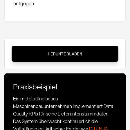
entgegen.
Data
HERUNTERLADEN
Quality
KPIs:
Kennzahlen
für
Praxisbeispiel
hochwertige
Einkaufsdaten
Ein mittelständisches
Maschinenbauunternehmen implementiert Data
Quality KPIs für seine Lieferantenstammdaten.
Das System überwacht kontinuierlich die
Vollständigkeit kritischer Felder wie
D-U-N-S-