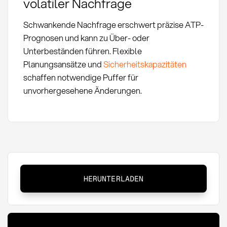
volatiler Nachfrage
Schwankende Nachfrage erschwert präzise ATP-
Prognosen und kann zu Über- oder
Unterbeständen führen. Flexible
Planungsansätze und
Sicherheitskapazitäten
schaffen notwendige Puffer für
unvorhergesehene Änderungen.
Available
HERUNTERLADEN
to
Promise
(ATP):
Definition