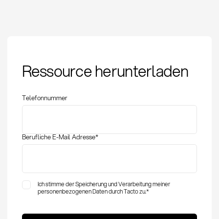
Available to Promise
Ressource herunterladen
(ATP): Definition und
Anwendung im
Einkauf
Telefonnummer
Berufliche E-Mail Adresse
*
Ich stimme der Speicherung und Verarbeitung meiner
personenbezogenen Daten durch Tacto zu.
*