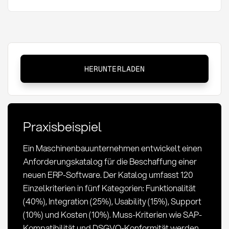
Anforderungskatalog:
HERUNTERLADEN
Definition,
Methoden
und
Bedeutung
Praxisbeispiel
im
Einkauf
Ein Maschinenbauunternehmen entwickelt einen
Anforderungskatalog für die Beschaffung einer
neuen ERP-Software. Der Katalog umfasst 120
Einzelkriterien in fünf Kategorien: Funktionalität
(40%), Integration (25%), Usability (15%), Support
(10%) und Kosten (10%). Muss-Kriterien wie SAP-
Kompatibilität und DSGVO-Konformität werden