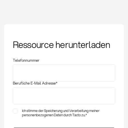
Anforderungskatalog:
Ressource herunterladen
Definition, Methoden
und Bedeutung im
Einkauf
Telefonnummer
Berufliche E-Mail Adresse
*
Ich stimme der Speicherung und Verarbeitung meiner
personenbezogenen Daten durch Tacto zu.
*