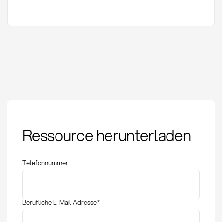
Agile Beschaffung:
Ressource herunterladen
Definition, Methoden
und Implementierung
Telefonnummer
Berufliche E-Mail Adresse
*