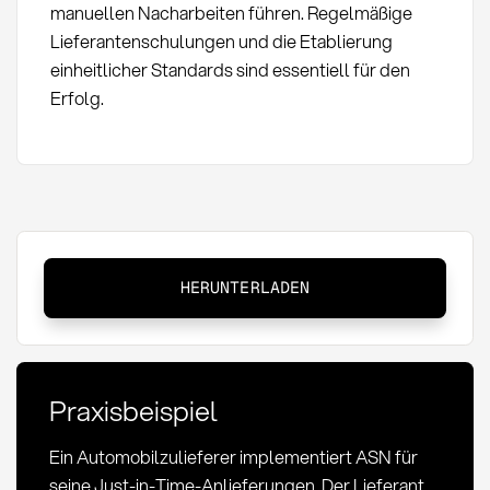
manuellen Nacharbeiten führen. Regelmäßige
Lieferantenschulungen und die Etablierung
einheitlicher Standards sind essentiell für den
Erfolg.
Advance
HERUNTERLADEN
Shipping
Notice
(ASN):
Definition
Praxisbeispiel
und
Anwendung
Ein Automobilzulieferer implementiert ASN für
im
seine Just-in-Time-Anlieferungen. Der Lieferant