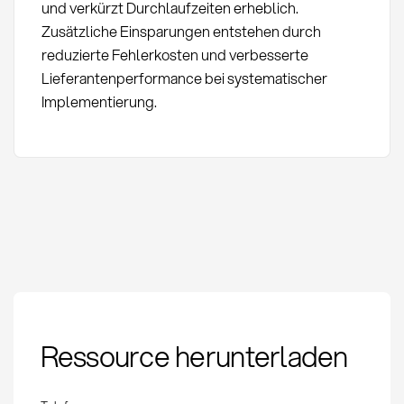
und verkürzt Durchlaufzeiten erheblich.
Zusätzliche Einsparungen entstehen durch
reduzierte Fehlerkosten und verbesserte
Lieferantenperformance bei systematischer
Implementierung.
Advance Shipping
Ressource herunterladen
Notice (ASN):
Definition und
Anwendung im