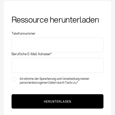
Abweichungsworkflow
Ressource herunterladen
Preis: Definition und
Implementierung
Telefonnummer
Berufliche E-Mail Adresse
*
Ich stimme der Speicherung und Verarbeitung meiner
personenbezogenen Daten durch Tacto zu.
*