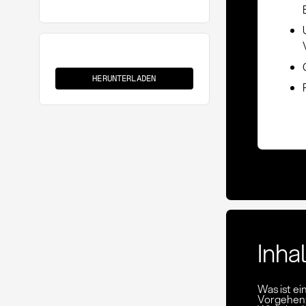
ABC-
XYZ-
HERUNTERLADEN
Analyse
Inha
Was ist e
Vorgehen: