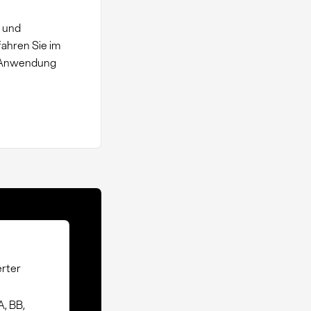
e und
fahren Sie im
r Anwendung
erter
A, BB,