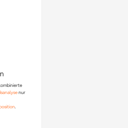
en
kombinierte
sanalyse
nur
position
.