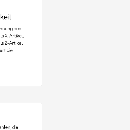
keit
chnung des
s X-Artikel,
s Z-Artikel
ert die
hlen, die