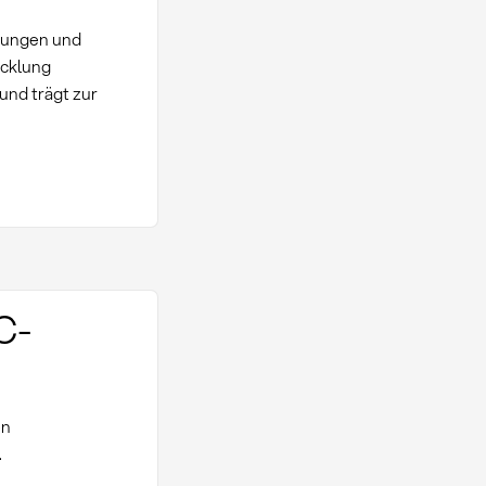
idungen und
icklung
und trägt zur
C-
en
.