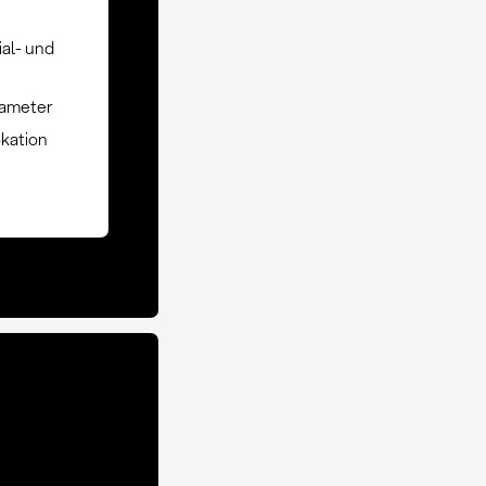
ial- und
rameter
kation