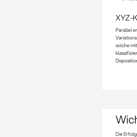
XYZ-Kl
Parallel 
Variation
solche mi
klassifizi
Dispositi
Wich
Die Erfol