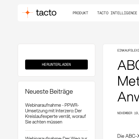
PRODUKT
TACTO INTELLIGENCE
EINKAUFSLEX
ABC-
ABC
XYZ-
HERUNTERLADEN
Analyse
Met
Neueste Beiträge
Anw
Webinaraufnahme - PPWR-
Umsetzung mit Interzero: Der
NOVEMBER 19
Kreislaufexperte verrät, worauf
Sie achten müssen
Die ABC-X
Webinaraufnahme: Der Weg zur