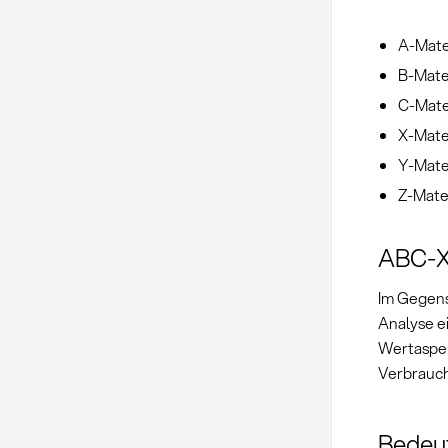
A-Mate
B-Mater
C-Mate
X-Mate
Y-Mate
Z-Mate
ABC-XY
Im Gegens
Analyse ei
Wertaspek
Verbrauch
Bedeu