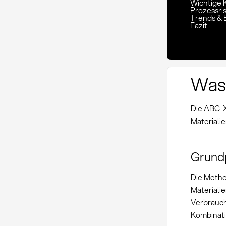
Wichtige 
Prozessr
Trends &
Fazit
Was
Die ABC-X
Materiali
Grundp
Die Metho
Materiali
Verbrauch
Kombinati