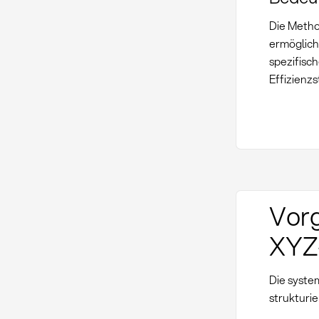
Die Metho
ermöglich
spezifisc
Effizienz
Vorg
XYZ
Die syste
strukturi