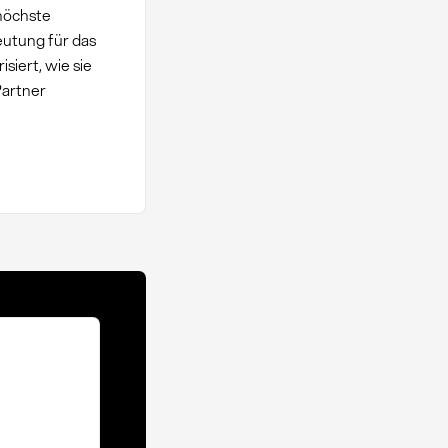
höchste
eutung für das
iert, wie sie
Partner
e