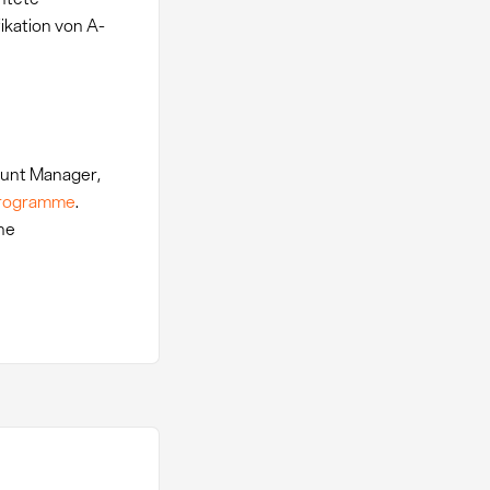
ikation von A-
ount Manager,
programme
.
he