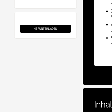
A-
Lieferant
HERUNTERLADEN
Inha