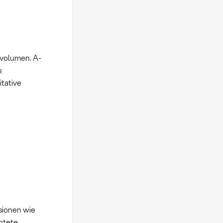
svolumen. A-
s
tative
sionen wie
chtete