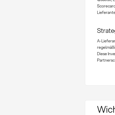
Scorecard
Lieferant
Strat
A-Liefera
regelmäß
Diese Inve
Partnersc
Wich