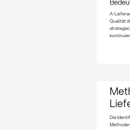
Bedeut
A-Liefera
Qualität 
strategis
kontinuier
Met
Lief
Die Ident
Methoden 