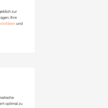
eblich zur
agen. Ihre
ivitäten
und
matische
rt optimal zu