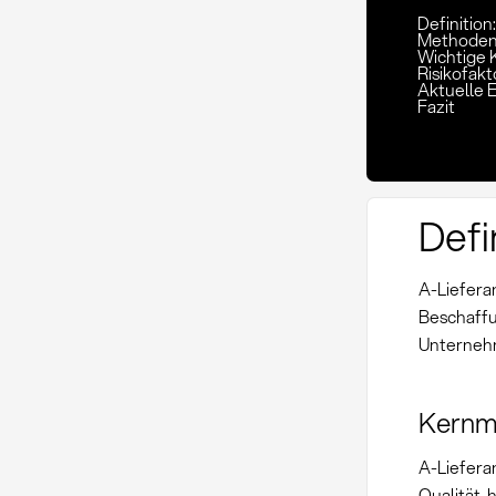
Definition
Methoden 
Wichtige 
Risikofak
Aktuelle 
Fazit
Defi
A-Liefera
Beschaffu
Unterneh
Kernm
A-Lieferan
Qualität,