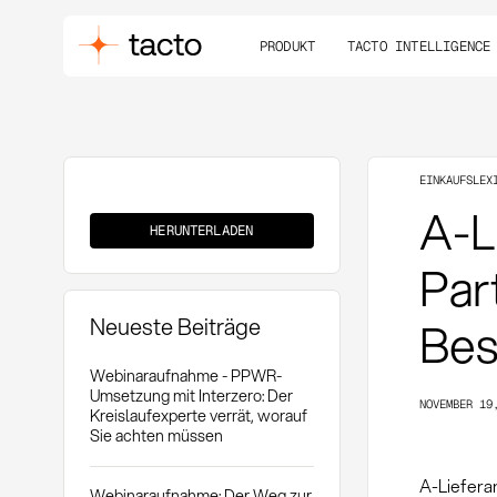
PRODUKT
TACTO INTELLIGENCE
EINKAUFSLEX
A-
A-L
Lieferant
HERUNTERLADEN
Par
Neueste Beiträge
Bes
Webinaraufnahme - PPWR-
Umsetzung mit Interzero: Der
NOVEMBER 19
Kreislaufexperte verrät, worauf
Sie achten müssen
A-Liefera
Webinaraufnahme: Der Weg zur