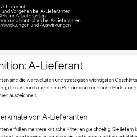
: A-Lieferant
und Vorgehen bei A-Lieferanten
KPIs für A-Lieferanten
toren und Kontrollen bei A-Lieferanten
Entwicklungen und Auswirkungen
nition: A-Lieferant
nten sind die wertvollsten und strategisch wichtigsten Geschäfts
ng, die sich durch exzellente Performance und hohe Bedeutung 
men auszeichnen.
erkmale von A-Lieferanten
ten erfüllen mehrere kritische Kriterien gleichzeitig. Sie liefern
 halten Liefertermine zuverlässig ein und bieten wettbewerbsfähi