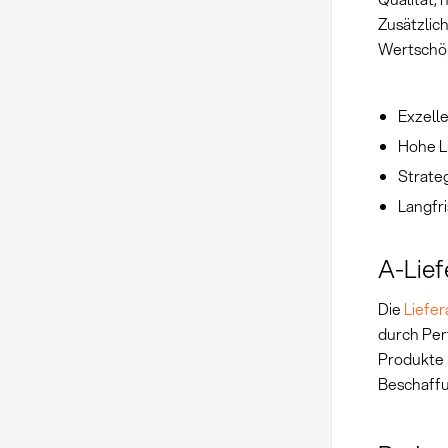
Zusätzlic
Wertschöp
Exzell
Hohe L
Strate
Langfri
A-Lief
Die
Liefe
durch Per
Produkte 
Beschaffu