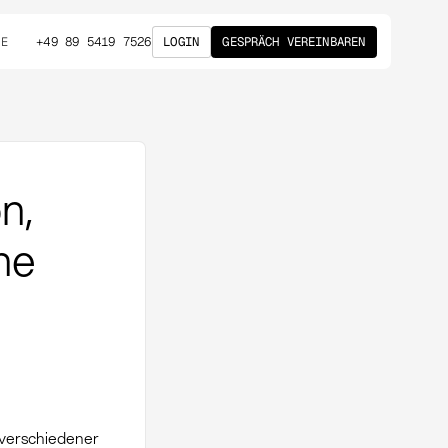
+49 89 5419 7526
LOGIN
GESPRÄCH VEREINBAREN
DE
n,
he
 verschiedener