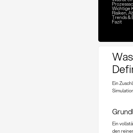
Prozesssc
Wichtige 
Risiken,
Trends & 
Fazit
Was 
Defi
Ein Zusch
Simulatio
Grund
Ein volls
den reine