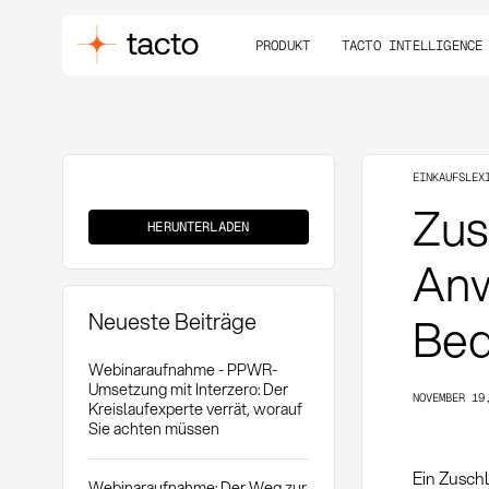
PRODUKT
TACTO INTELLIGENCE
EINKAUFSLEX
Zuschlagsszenario
Zus
HERUNTERLADEN
Anw
Neueste Beiträge
Bed
Webinaraufnahme - PPWR-
Umsetzung mit Interzero: Der
NOVEMBER 19
Kreislaufexperte verrät, worauf
Sie achten müssen
Ein Zusch
Webinaraufnahme: Der Weg zur