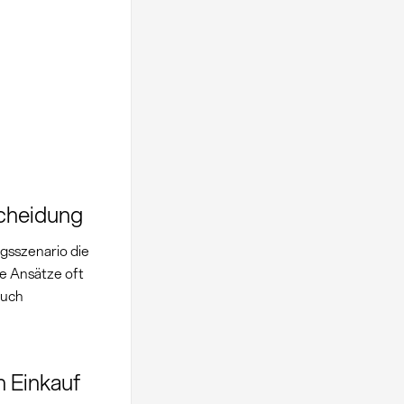
scheidung
gsszenario die
le Ansätze oft
auch
 Einkauf