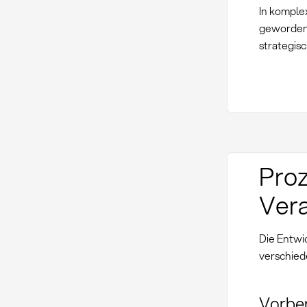
In komple
geworden.
strategis
Proz
Vera
Die Entwi
verschied
Vorbe