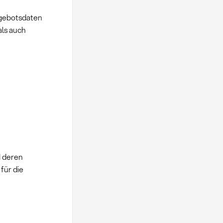
ngebotsdaten
als auch
d deren
 für die