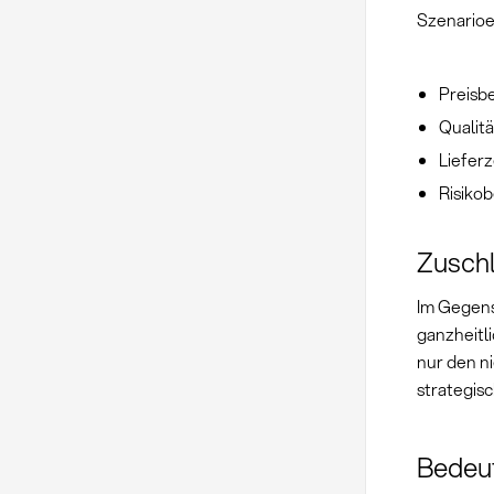
Szenarioe
Preisb
Qualitä
Liefer
Risiko
Zuschl
Im Gegens
ganzheitl
nur den ni
strategisc
Bedeu