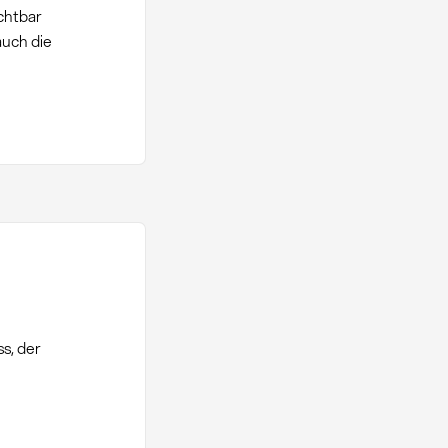
chtbar
auch die
s, der