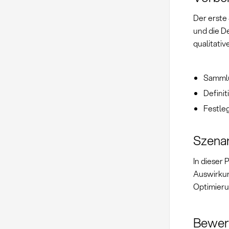
Der erste
und die De
qualitativ
Sammlu
Defini
Festle
Szenar
In dieser
Auswirkun
Optimieru
Bewer