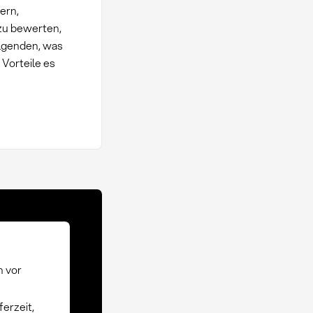
ern,
 zu bewerten,
olgenden, was
 Vorteile es
n vor
ferzeit,