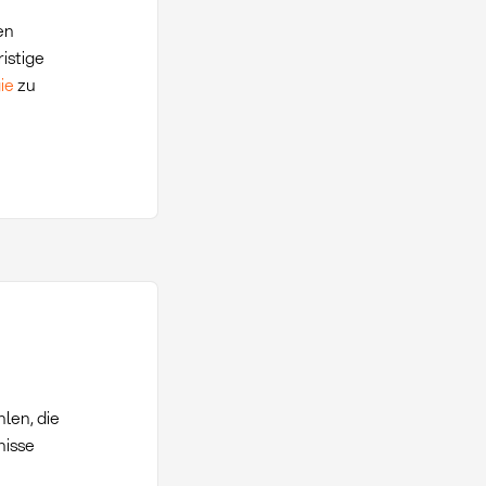
en
istige
ie
zu
len, die
nisse