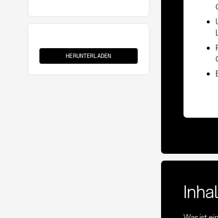
Zuschlagsszenario
HERUNTERLADEN
Inha
Was ist e