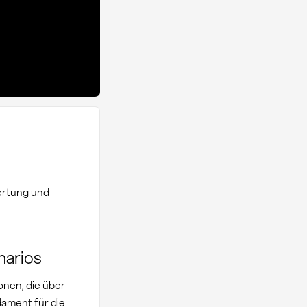
ertung und
narios
nen, die über
dament für die