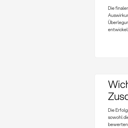
Die finale
Auswirkun
Überlegun
entwickel
Wich
Zusc
Die Erfol
sowohl di
bewerten