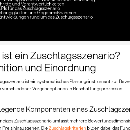
hritte und Verantwortlichkeiten
KPIs für das Zuschlagsszenario
 Abhängigkeiten und Gegenmaßnahmen
Entwicklungen rund um das Zuschlagsszenario
ist ein Zuschlagsszenario?
nition und Einordnung
lagsszenario ist ein systematisches Planungsinstrument zur Bew
n verschiedener Vergabeoptionen in Beschaffungsprozessen.
legende Komponenten eines Zuschlagsze
tändiges Zuschlagsszenario umfasst mehrere Bewertungsdimensio
n Preis hinausgehen. Die
Zuschlagskriterien
bilden dabei das Fun