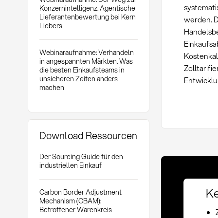
systemati
Konzernintelligenz. Agentische
Lieferantenbewertung bei Kern
werden. D
Liebers
Handelsb
Einkaufsa
Webinaraufnahme: Verhandeln
Kostenkal
in angespannten Märkten. Was
Zolltarif
die besten Einkaufsteams in
unsicheren Zeiten anders
Entwicklu
machen
Download Ressourcen
Der Sourcing Guide für den
industriellen Einkauf
Ke
Carbon Border Adjustment
Mechanism (CBAM):
Betroffener Warenkreis