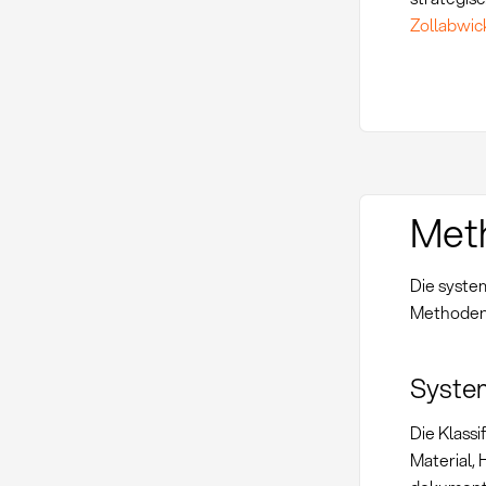
Zollabwic
Met
Die syste
Methoden 
Syste
Die Klassi
Material,