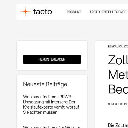
PRODUKT
TACTO INTELLIGENCE
EINKAUFSLEX
Zolltarifierung
Zoll
HERUNTERLADEN
Met
Neueste Beiträge
Bed
Webinaraufnahme - PPWR-
Umsetzung mit Interzero: Der
NOVEMBER 19
Kreislaufexperte verrät, worauf
Sie achten müssen
Die Zollta
Webinaraufnahme: Der Weg zur