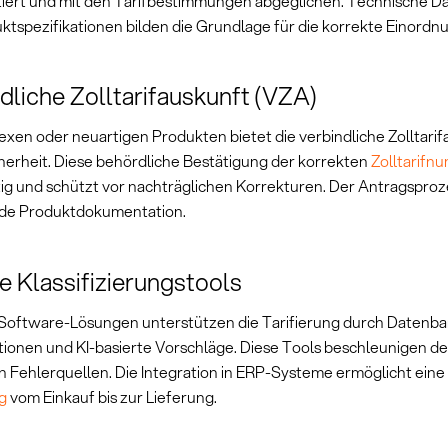
ert und mit den Tarifbestimmungen abgeglichen. Technische Da
ktspezifikationen bilden die Grundlage für die korrekte Einordn
dliche Zolltarifauskunft (VZA)
exen oder neuartigen Produkten bietet die verbindliche Zolltari
herheit. Diese behördliche Bestätigung der korrekten
Zolltarifn
tig und schützt vor nachträglichen Korrekturen. Der Antragsproz
de Produktdokumentation.
le Klassifizierungstools
oftware-Lösungen unterstützen die Tarifierung durch Datenba
ionen und KI-basierte Vorschläge. Diese Tools beschleunigen d
n Fehlerquellen. Die Integration in ERP-Systeme ermöglicht ein
g
vom Einkauf bis zur Lieferung.