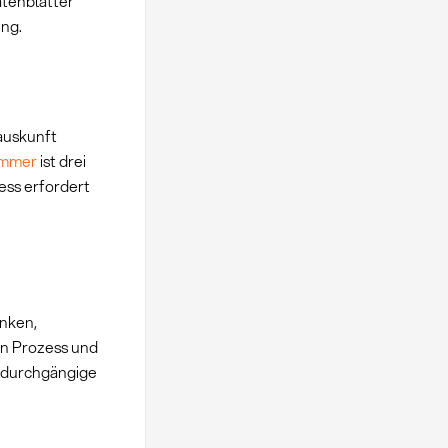
tenblätter
ung.
fauskunft
ummer
ist drei
ess erfordert
nken,
en Prozess und
e durchgängige