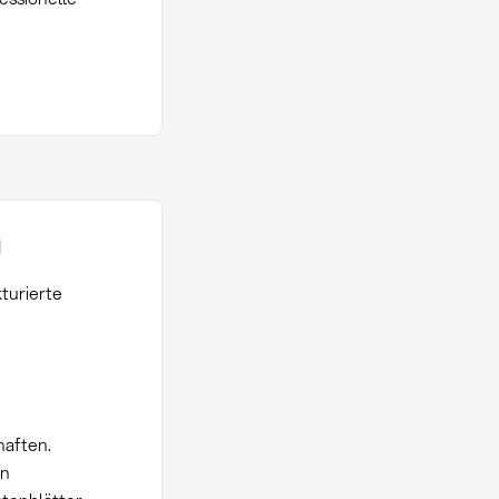
n
turierte
haften.
en