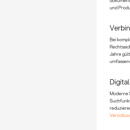
dokumenti
und Produ
Verbin
Bei kompl
Rechtssic
Jahre gül
umfassen
Digita
Moderne S
Suchfunkt
reduziere
Verzollun