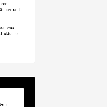
eordnet
 Steuern und
den, was
h aktuelle
stem