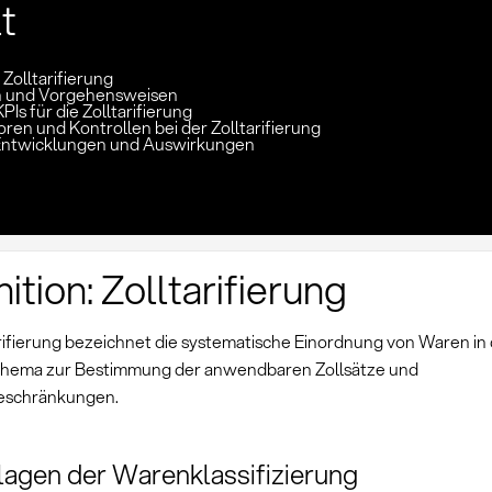
lt
 Zolltarifierung
 und Vorgehensweisen
PIs für die Zolltarifierung
oren und Kontrollen bei der Zolltarifierung
Entwicklungen und Auswirkungen
nition: Zolltarifierung
arifierung bezeichnet die systematische Einordnung von Waren in
schema zur Bestimmung der anwendbaren Zollsätze und
eschränkungen.
agen der Warenklassifizierung