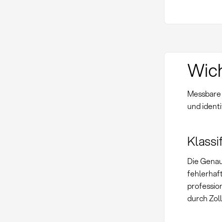
Wich
Messbare 
und ident
Klassi
Die Genau
fehlerhaf
professio
durch Zol