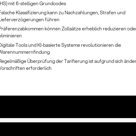
(HS) mit 6-stelligen Grundcodes
Falsche Klassifizierung kann zu Nachzahlungen, Strafen und
Lieferverzögerungen führen
Präferenzabkommen können Zollsätze erheblich reduzieren ode
eliminieren
Digitale Tools und KI-basierte Systeme revolutionieren die
Warennummernfindung
Regelmäßige Überprüfung der Tarifierung ist aufgrund sich ände
Vorschriften erforderlich