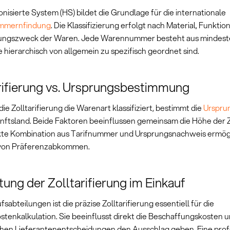
isierte System (HS) bildet die Grundlage für die internationale
mmernfindung
. Die Klassifizierung erfolgt nach Material, Funktio
ngszweck der Waren. Jede Warennummer besteht aus mindest
ie hierarchisch von allgemein zu spezifisch geordnet sind.
rifierung vs. Ursprungsbestimmung
e Zolltarifierung die Warenart klassifiziert, bestimmt die
Urspru
nftsland. Beide Faktoren beeinflussen gemeinsam die Höhe der Z
kte Kombination aus Tarifnummer und Ursprungsnachweis ermögl
von Präferenzabkommen.
ung der Zolltarifierung im Einkauf
fsabteilungen ist die präzise Zolltarifierung essentiell für die
tenkalkulation. Sie beeinflusst direkt die Beschaffungskosten u
chen Lieferantenentscheidungen den Ausschlag geben. Eine prof