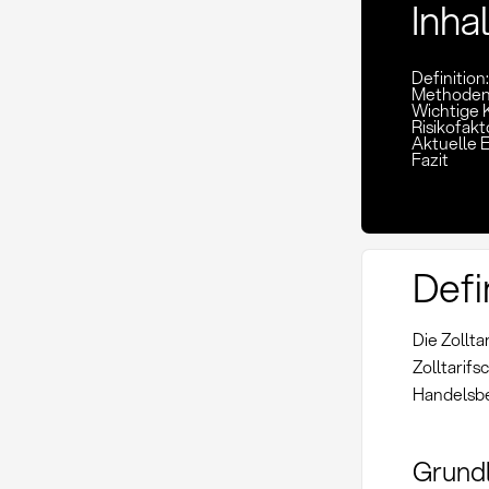
Inha
Definition:
Methoden
Wichtige K
Risikofakt
Aktuelle 
Fazit
Defi
Die Zollt
Zolltarif
Handelsb
Grundl