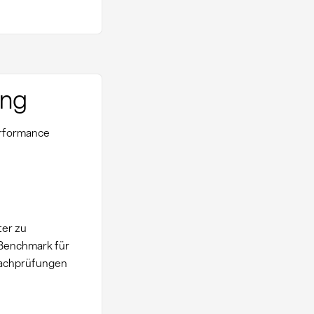
ung
erformance
ter zu
 Benchmark für
Nachprüfungen