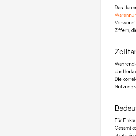
Das Harmon
Warennu
Verwendu
Ziffern, d
Zollta
Während di
das Herku
Die korre
Nutzung 
Bedeut
Für Einkau
Gesamtkos
strategis