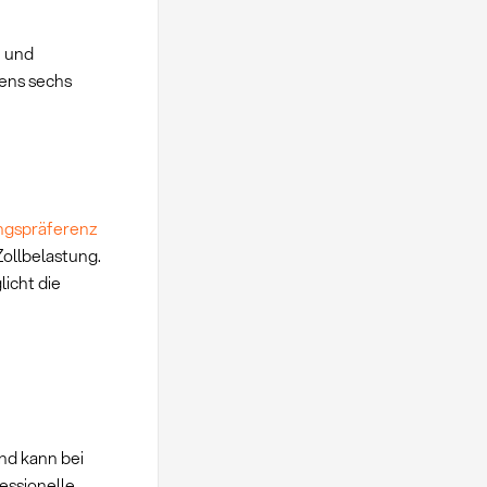
n und
ens sechs
ngspräferenz
ollbelastung.
icht die
nd kann bei
essionelle