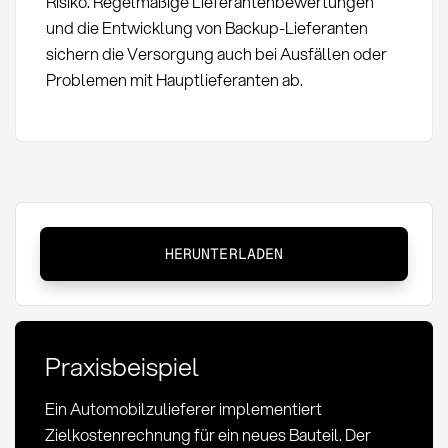
Risiko. Regelmäßige Lieferantenbewertungen
und die Entwicklung von Backup-Lieferanten
sichern die Versorgung auch bei Ausfällen oder
Problemen mit Hauptlieferanten ab.
Zielkostenrechnung:
HERUNTERLADEN
Definition,
Methoden
und
Anwendung
Praxisbeispiel
im
Einkauf
Ein Automobilzulieferer implementiert
Zielkostenrechnung für ein neues Bauteil. Der