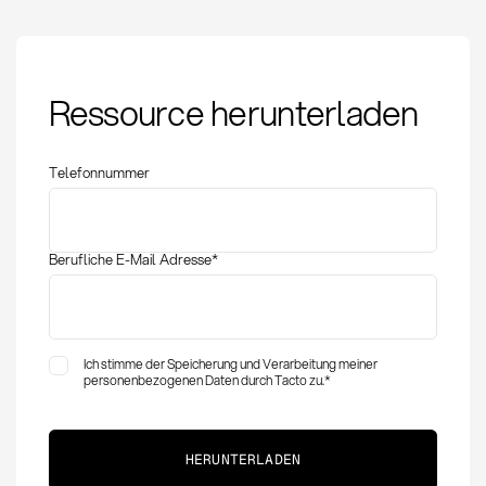
Zielkostenrechnung:
Ressource herunterladen
Definition, Methoden
und Anwendung im
Einkauf
Telefonnummer
Berufliche E-Mail Adresse
*
Ich stimme der Speicherung und Verarbeitung meiner
personenbezogenen Daten durch Tacto zu.
*