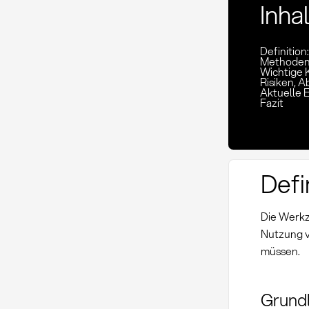
Inha
Definitio
Methoden
Wichtige 
Risiken,
Aktuelle 
Fazit
Defi
Die Werkz
Nutzung v
müssen.
Grund