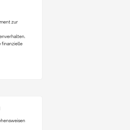
ument zur
tenverhalten.
 finanzielle
n
gehensweisen