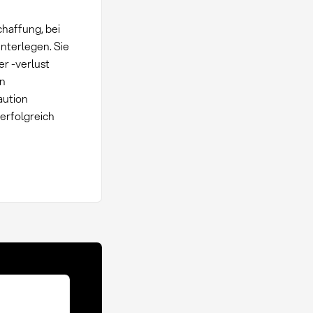
chaffung, bei
nterlegen. Sie
r -verlust
en
aution
erfolgreich