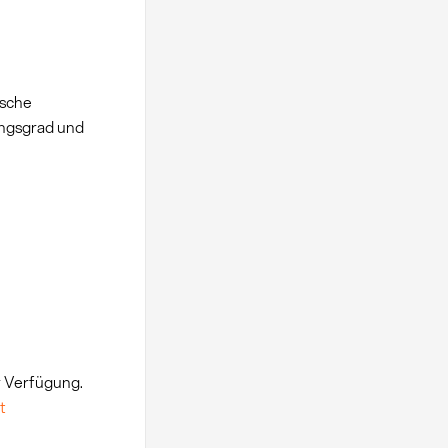
ische
ngsgrad und
r Verfügung.
t