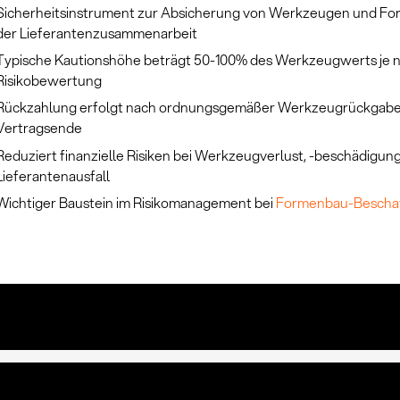
Sicherheitsinstrument zur Absicherung von Werkzeugen und Fo
der Lieferantenzusammenarbeit
Typische Kautionshöhe beträgt 50-100% des Werkzeugwerts je 
Risikobewertung
Rückzahlung erfolgt nach ordnungsgemäßer Werkzeugrückgabe
Vertragsende
Reduziert finanzielle Risiken bei Werkzeugverlust, -beschädigun
Lieferantenausfall
Wichtiger Baustein im Risikomanagement bei
Formenbau-Bescha