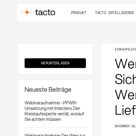
PRODUKT
TACTO INTELLIGENCE
EINKAUFSLEX
Werkzeugkaution
Wer
HERUNTERLADEN
Sic
Neueste Beiträge
Wer
Webinaraufnahme - PPWR-
Lie
Umsetzung mit Interzero: Der
Kreislaufexperte verrät, worauf
Sie achten müssen
NOVEMBER 19
Webinaraufnahme: Der Weg zur