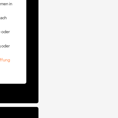
rmen in
nach
 oder
g oder
ffung