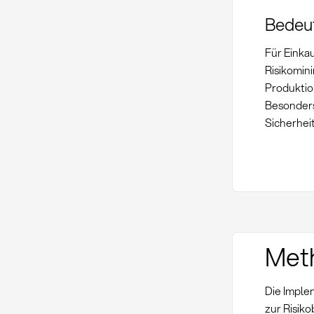
Bedeut
Für Einka
Risikomin
Produktio
Besonder
Sicherheit
Met
Die Imple
zur Risik