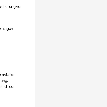
sicherung von
einlagen
 anfallen,
tung.
ßlich der