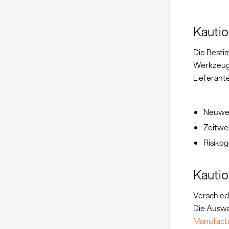
Kauti
Die Besti
Werkzeug
Lieferante
Neuwer
Zeitwe
Risiko
Kautio
Verschied
Die Auswa
Manufact