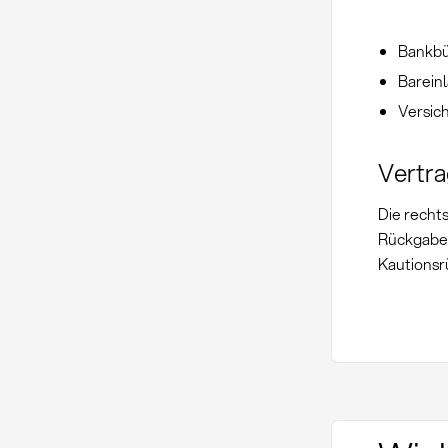
Bankbü
Barein
Versic
Vertr
Die recht
Rückgabem
Kautionsr