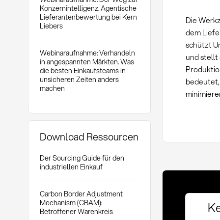
Konzernintelligenz. Agentische
Lieferantenbewertung bei Kern
Die Werkz
Liebers
dem Liefe
schützt U
Webinaraufnahme: Verhandeln
und stell
in angespannten Märkten. Was
Produktio
die besten Einkaufsteams in
unsicheren Zeiten anders
bedeutet,
machen
minimiere
Download Ressourcen
Der Sourcing Guide für den
industriellen Einkauf
Carbon Border Adjustment
Mechanism (CBAM):
Ke
Betroffener Warenkreis