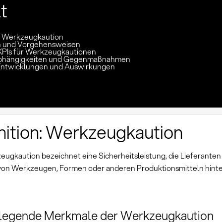
lt
n: Werkzeugkaution
 und Vorgehensweisen
KPIs für Werkzeugkautionen
 Abhängigkeiten und Gegenmaßnahmen
Entwicklungen und Auswirkungen
nition: Werkzeugkaution
eugkaution bezeichnet eine Sicherheitsleistung, die Lieferanten 
on Werkzeugen, Formen oder anderen Produktionsmitteln hint
legende Merkmale der Werkzeugkaution