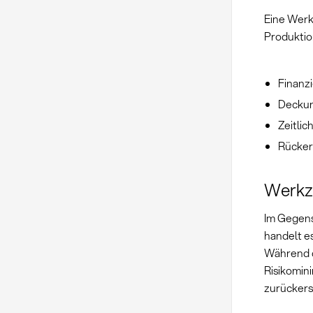
Eine Werk
Produktion
Finanz
Deckun
Zeitli
Rücker
Werkz
Im Gegens
handelt e
Während d
Risikomin
zurückers