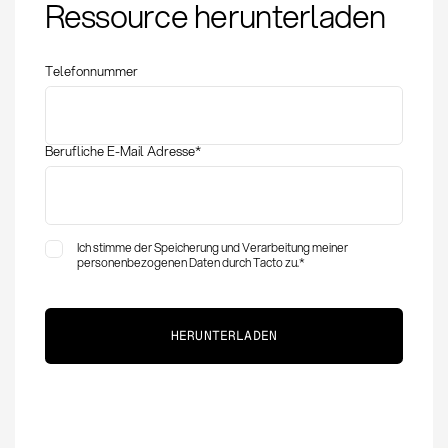
Ressource herunterladen
Dienstvertrag:
Unterschiede und
Beschaffungsrelevanz
Telefonnummer
Berufliche E-Mail Adresse
*
Ich stimme der Speicherung und Verarbeitung meiner
personenbezogenen Daten durch Tacto zu.
*