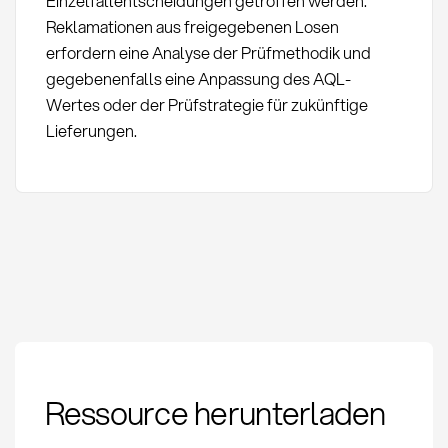
Einzelfallentscheidungen getroffen werden.
Reklamationen aus freigegebenen Losen
erfordern eine Analyse der Prüfmethodik und
gegebenenfalls eine Anpassung des AQL-
Wertes oder der Prüfstrategie für zukünftige
Lieferungen.
Wareneingangsprüfung
Ressource herunterladen
AQL-Stichprobe:
Definition &