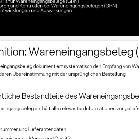
KPIs für Wareneingangsbelege (GRN)
toren und Kontrollen bei Wareneingangsbelegen (GRN)
Entwicklungen und Auswirkungen
nition: Wareneingangsbeleg
eingangsbeleg dokumentiert systematisch den Empfang von Wa
 deren Übereinstimmung mit der ursprünglichen Bestellung.
tliche Bestandteile des Wareneingangsbe
eingangsbeleg enthält alle relevanten Informationen zur gelief
lnummer und Lieferantendaten
lbezeichnung, Menge und Qualität