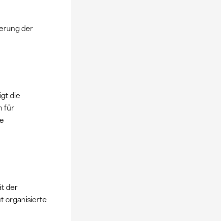
erung der
gt die
n für
he
ät der
t organisierte