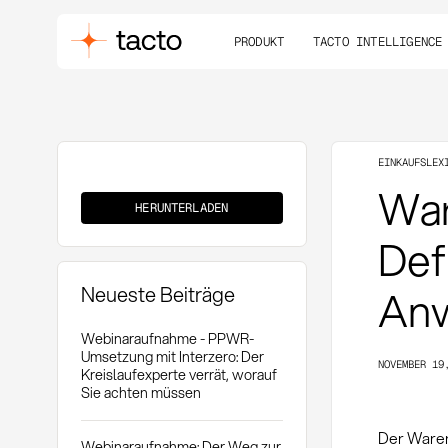
PRODUKT
TACTO INTELLIGENCE
EINKAUFSLEX
Wareneingangsbeleg
War
(GRN)
HERUNTERLADEN
Def
Neueste Beiträge
Anw
Webinaraufnahme - PPWR-
Umsetzung mit Interzero: Der
NOVEMBER 19
Kreislaufexperte verrät, worauf
Sie achten müssen
Der Waren
Webinaraufnahme: Der Weg zur