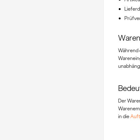
Liefer
Prüfve
Warene
Während d
Wareneing
unabhäng
Bedeu
Der Waren
Warenempf
in die
Auf