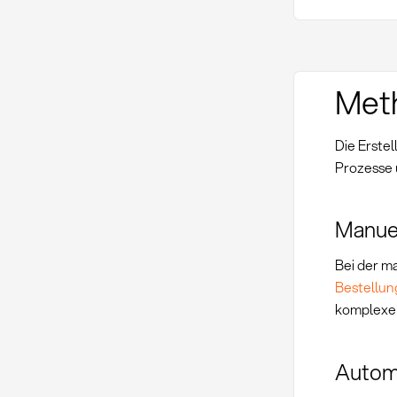
Met
Die Erste
Prozesse
Manue
Bei der m
Bestellun
komplexe 
Autom