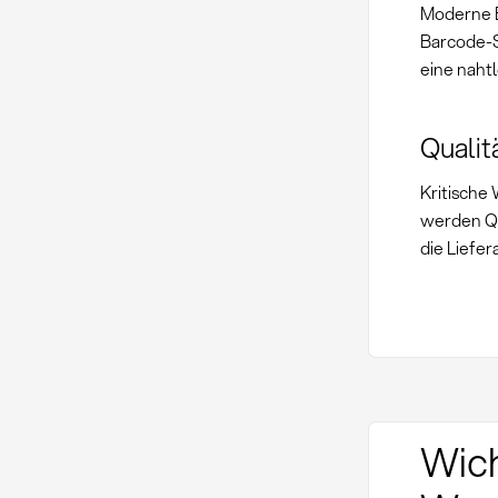
Moderne E
Barcode-S
eine naht
Qualit
Kritische
werden Qu
die Liefe
Wich