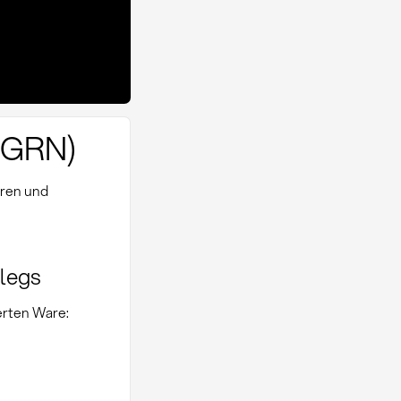
 (GRN)
ren und
legs
erten Ware: