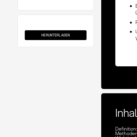
Wareneingangsbeleg
(GRN)
HERUNTERLADEN
Inha
Definitio
Methoden