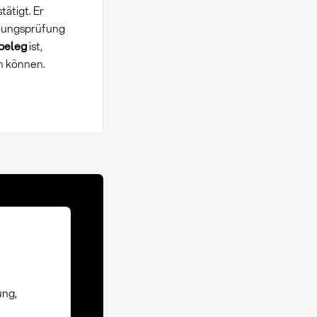
ätigt. Er
hnungsprüfung
beleg
ist,
n können.
ung,