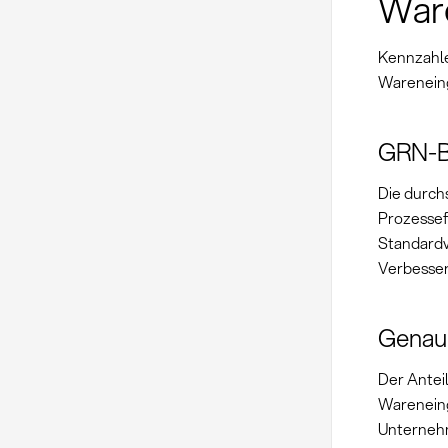
War
Kennzahle
Wareneing
GRN-B
Die durch
Prozessef
Standard
Verbesse
Genau
Der Anteil
Wareneing
Unternehm