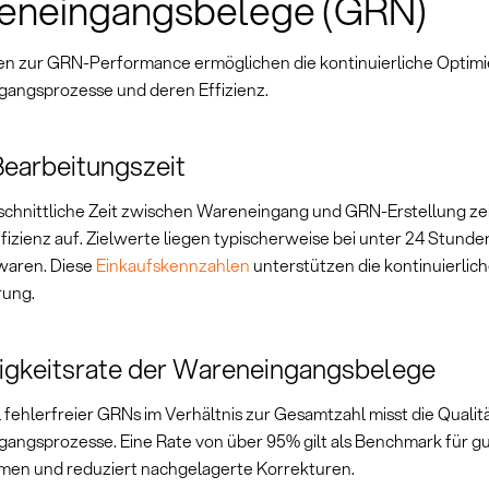
eneingangsbelege (GRN)
n zur GRN-Performance ermöglichen die kontinuierliche Optimi
angsprozesse und deren Effizienz.
earbeitungszeit
schnittliche Zeit zwischen Wareneingang und GRN-Erstellung zei
fizienz auf. Zielwerte liegen typischerweise bei unter 24 Stunde
waren. Diese
Einkaufskennzahlen
unterstützen die kontinuierlic
rung.
igkeitsrate der Wareneingangsbelege
 fehlerfreier GRNs im Verhältnis zur Gesamtzahl misst die Qualit
angsprozesse. Eine Rate von über 95% gilt als Benchmark für gu
en und reduziert nachgelagerte Korrekturen.