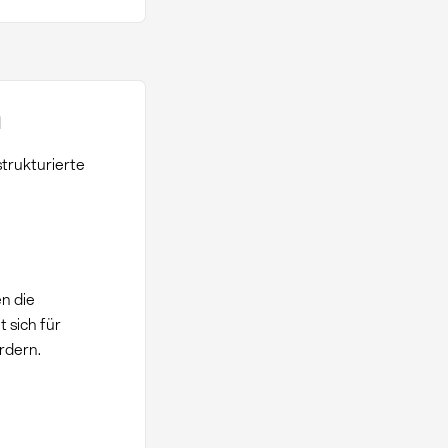
n
trukturierte
n die
 sich für
rdern.