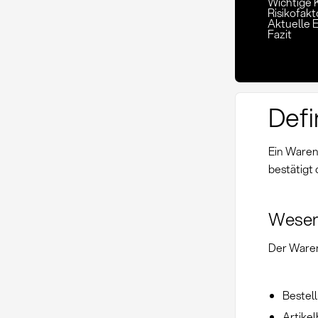
Wichtige 
Risikofak
Aktuelle 
Fazit
Defi
Ein Waren
bestätigt
Wesen
Der Waren
Bestel
Artike