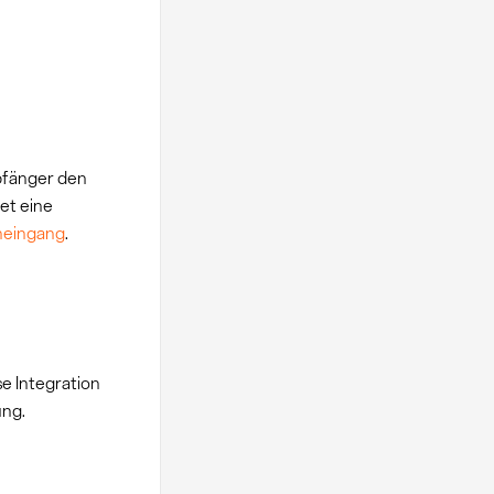
pfänger den
et eine
eingang
.
e Integration
ung.