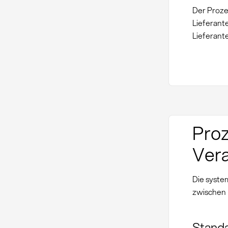
Der Proze
Lieferant
Lieferant
Proz
Vera
Die syste
zwischen L
Standa