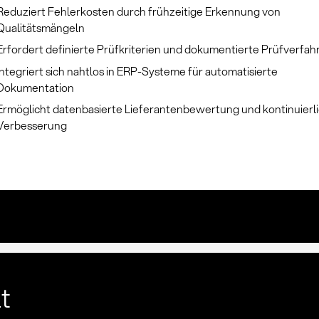
Reduziert Fehlerkosten durch frühzeitige Erkennung von
Qualitätsmängeln
Erfordert definierte Prüfkriterien und dokumentierte Prüfverfah
Integriert sich nahtlos in ERP-Systeme für automatisierte
Dokumentation
Ermöglicht datenbasierte Lieferantenbewertung und kontinuierl
Verbesserung
lt