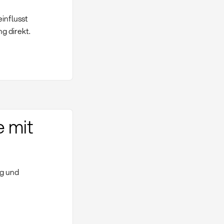
einflusst
 direkt.
e mit
ng und