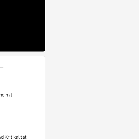
-
me mit
 Kritikalität