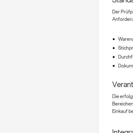
Der Prüfp
Anforderu
Warena
Stichp
Durchf
Dokume
Verant
Die erfol
Bereichen
Einkauf b
Integr