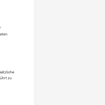
s
katen
sätzliche
ührt zu