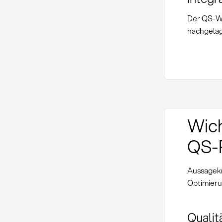
Der QS-Wa
nachgelag
Wich
QS-
Aussagekr
Optimieru
Quali