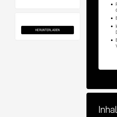
Wareneingang
mit
HERUNTERLADEN
QS-
Prüfung
Inha