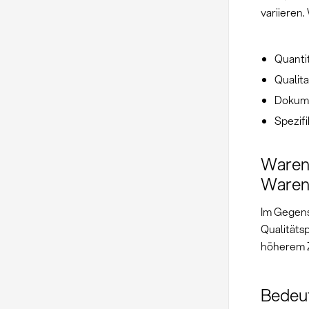
variieren.
Quanti
Qualit
Dokume
Spezif
Warene
Waren
Im Gegen
Qualitäts
höherem Z
Bedeut