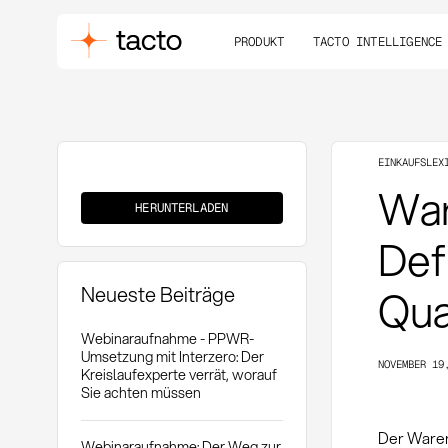
PRODUKT
TACTO INTELLIGENCE
EINKAUFSLEX
Wareneingang
War
mit
HERUNTERLADEN
QS-
Prüfung
Def
Neueste Beiträge
Qua
Webinaraufnahme - PPWR-
Umsetzung mit Interzero: Der
NOVEMBER 19
Kreislaufexperte verrät, worauf
Sie achten müssen
Der Waren
Webinaraufnahme: Der Weg zur