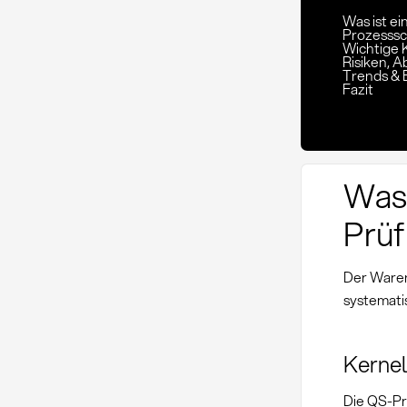
Was ist e
Prozesssc
Wichtige 
Risiken,
Trends & 
Fazit
Was 
Prü
Der Waren
systemati
Kernel
Die QS-Prü