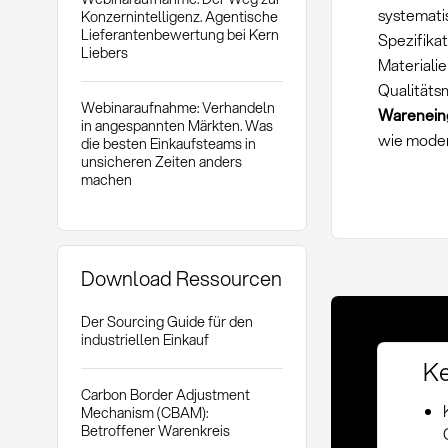
systemati
Konzernintelligenz. Agentische
Lieferantenbewertung bei Kern
Spezifika
Liebers
Materiali
Qualitäts
Webinaraufnahme: Verhandeln
Warenein
in angespannten Märkten. Was
wie moder
die besten Einkaufsteams in
unsicheren Zeiten anders
machen
Download Ressourcen
Der Sourcing Guide für den
industriellen Einkauf
Ke
Carbon Border Adjustment
Mechanism (CBAM):
Betroffener Warenkreis