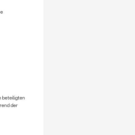
he
 beteiligten
hrend der