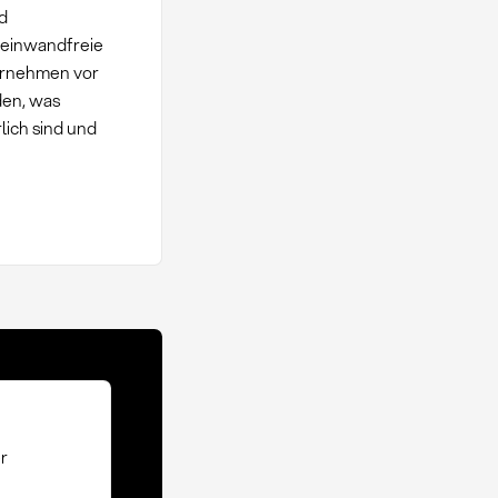
d
r einwandfreie
ternehmen vor
den, was
lich sind und
r