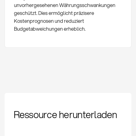
unvorhergesehenen Währungsschwankungen
geschützt. Dies ermöglicht präzisere
Kostenprognosen und reduziert
Budgetabweichungen erheblich.
Währungsabsicherung
Ressource herunterladen
(FX): Definition,
Methoden und
Strategien