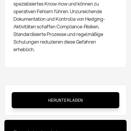
spezialisiertes Know-how und können zu
operativen Fehlern führen. Unzureichende
Dokumentation und Kontrolle von Hedging-
Aktivitäten schaffen Compliance-Risiken.
Standardisierte Prozesse und regelmäßige
Schulungen reduzieren diese Gefahren
erheblich.
Währungsabsicherung
HERUNTERLADEN
(FX):
Definition,
Methoden
und