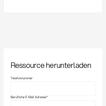
Variantenmanagement:
Ressource herunterladen
Definition, Methoden
und Kennzahlen im
Einkauf
Telefonnummer
Berufliche E-Mail Adresse
*