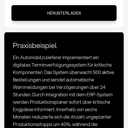
Terminverfolgung:
HERUNTERLADEN
Definition,
Methoden
und
KPIs
Praxisbeispiel
im
Einkauf
Ein Automobilzulieferer implementiert ein
digitales Terminverfolgungssystem für kritische
Komponenten. Das System überwacht 500 aktive
Bestellungen und sendet automatische
Warnmeldungen bei Verzögerungen über 24
Stunden. Durch Integration mit dem ERP-System
werden Produktionsplaner sofort über kritische
Engpässe informiert. Innerhalb von sechs
Monaten reduzierte sich die Anzahl ungeplanter
Produktionsstopps um 40%, während die