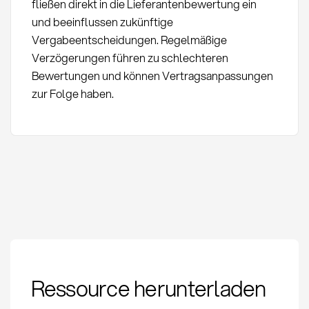
fließen direkt in die Lieferantenbewertung ein
und beeinflussen zukünftige
Vergabeentscheidungen. Regelmäßige
Verzögerungen führen zu schlechteren
Bewertungen und können Vertragsanpassungen
zur Folge haben.
Terminverfolgung:
Ressource herunterladen
Definition, Methoden
und KPIs im Einkauf