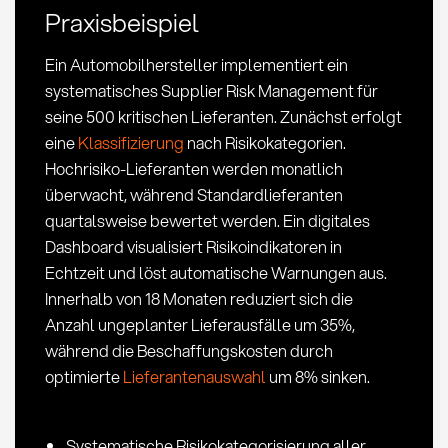
Praxisbeispiel
und
KPIs
Ein Automobilhersteller implementiert ein
im
systematisches Supplier Risk Management für
Einkauf
seine 500 kritischen Lieferanten. Zunächst erfolgt
eine
Klassifizierung
nach Risikokategorien.
Hochrisiko-Lieferanten werden monatlich
überwacht, während Standardlieferanten
quartalsweise bewertet werden. Ein digitales
Dashboard visualisiert Risikoindikatoren in
Echtzeit und löst automatische Warnungen aus.
Innerhalb von 18 Monaten reduziert sich die
Anzahl ungeplanter Lieferausfälle um 35%,
während die Beschaffungskosten durch
optimierte
Lieferantenauswahl
um 8% sinken.
Systematische Risikokategorisierung aller