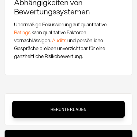
Abhängigkeiten von
Bewertungssystemen
Übermäßige Fokussierung auf quantitative
Ratings
kann qualitative Faktoren
vernachlässigen.
Audits
und persönliche
Gespräche bleiben unverzichtbar für eine
ganzheitliche Risikobewertung.
Supplier
HERUNTERLADEN
Risk
Management:
Definition,
Methoden