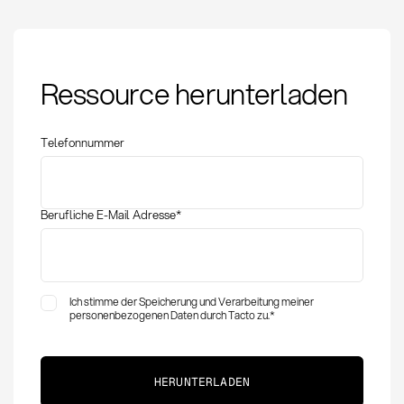
Supplier Risk
Ressource herunterladen
Management:
Definition, Methoden
und KPIs im Einkauf
Telefonnummer
Berufliche E-Mail Adresse
*
Ich stimme der Speicherung und Verarbeitung meiner
personenbezogenen Daten durch Tacto zu.
*