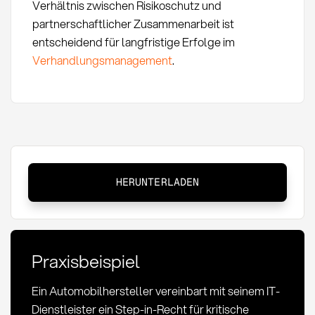
Verhältnis zwischen Risikoschutz und
partnerschaftlicher Zusammenarbeit ist
entscheidend für langfristige Erfolge im
Verhandlungsmanagement
.
Step-
HERUNTERLADEN
in-
Recht:
Definition
und
Praxisbeispiel
Anwendung
im
Ein Automobilhersteller vereinbart mit seinem IT-
Einkauf
Dienstleister ein Step-in-Recht für kritische