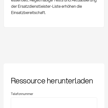
der Ersatzdienstleister-Liste erhöhen die
Einsatzbereitschaft.
Step-in-Recht:
Ressource herunterladen
Definition und
Anwendung im
Einkauf
Telefonnummer