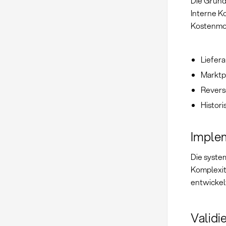
Die Grund
Interne K
Kostenmod
Liefer
Marktp
Revers
Histor
Implem
Die syste
Komplexit
entwickel
Validi