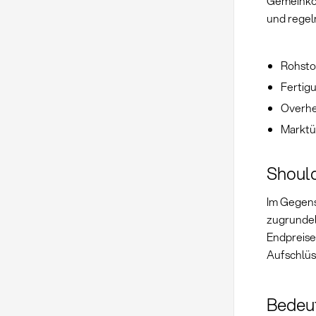
Gemeinko
und regel
Rohsto
Fertig
Overhe
Marktü
Should
Im Gegens
zugrundel
Endpreise
Aufschlüs
Bedeut