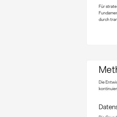
Für strat
Fundament
durch tra
Met
Die Entwi
kontinuie
Daten