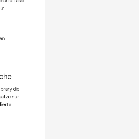
sch erfasst
ln.
ren
iche
brary die
sätze nur
lierte