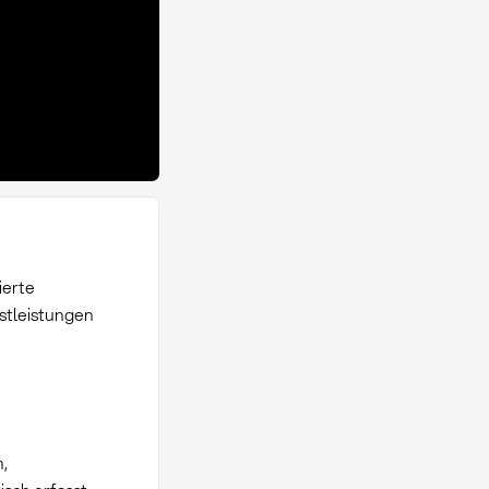
ierte
stleistungen
,