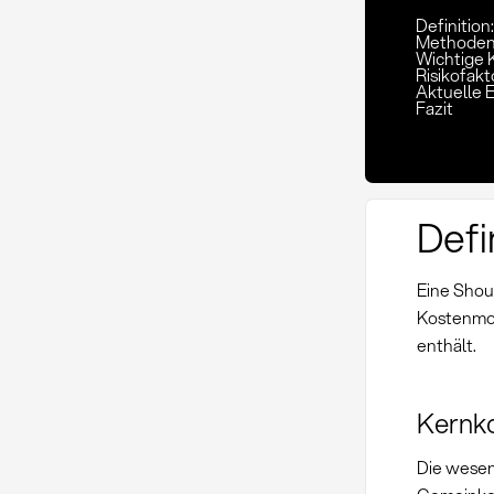
Definition
Methoden
Wichtige K
Risikofakt
Aktuelle 
Fazit
Defi
Eine Shoul
Kostenmod
enthält.
Kernk
Die wesen