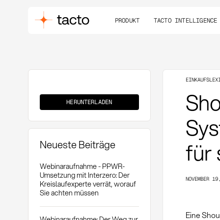
PRODUKT
TACTO INTELLIGENCE
EINKAUFSLEX
Should-
Sho
Cost
HERUNTERLADEN
Library
Sys
Neueste Beiträge
für
Webinaraufnahme - PPWR-
Umsetzung mit Interzero: Der
NOVEMBER 19
Kreislaufexperte verrät, worauf
Sie achten müssen
Eine Shoul
Webinaraufnahme: Der Weg zur