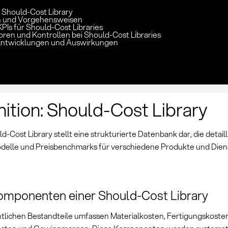
: Should-Cost Library
 und Vorgehensweisen
PIs für Should-Cost Libraries
oren und Kontrollen bei Should-Cost Libraries
Entwicklungen und Auswirkungen
nition: Should-Cost Library
d-Cost Library stellt eine strukturierte Datenbank dar, die detaill
elle und Preisbenchmarks für verschiedene Produkte und Dien
omponenten einer Should-Cost Library
tlichen Bestandteile umfassen Materialkosten, Fertigungskosten