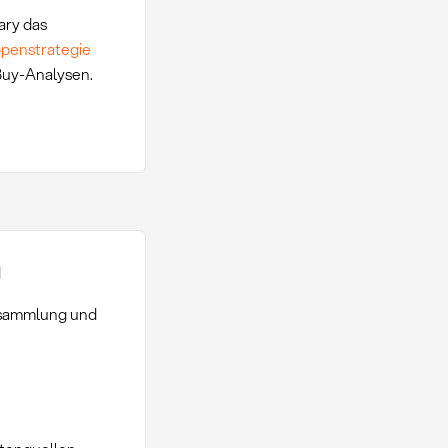
ary das
penstrategie
Buy-Analysen.
n
ensammlung und