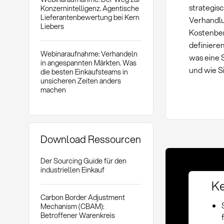
strategis
Konzernintelligenz. Agentische
Lieferantenbewertung bei Kern
Verhandlu
Liebers
Kostenben
definiere
Webinaraufnahme: Verhandeln
was eine
in angespannten Märkten. Was
und wie Si
die besten Einkaufsteams in
unsicheren Zeiten anders
machen
Download Ressourcen
Der Sourcing Guide für den
industriellen Einkauf
Ke
Carbon Border Adjustment
Mechanism (CBAM):
Betroffener Warenkreis