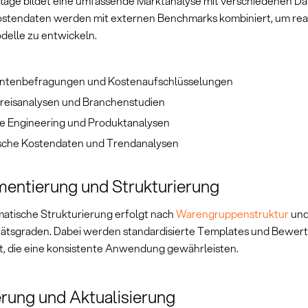
lage bildet eine umfassende Marktanalyse mit verschiedenen Da
ostendaten werden mit externen Benchmarks kombiniert, um real
elle zu entwickeln.
antenbefragungen und Kostenaufschlüsselungen
reisanalysen und Branchenstudien
e Engineering und Produktanalysen
ische Kostendaten und Trendanalysen
entierung und Strukturierung
matische Strukturierung erfolgt nach
Warengruppenstruktur
un
ätsgraden. Dabei werden standardisierte Templates und Bewert
t, die eine konsistente Anwendung gewährleisten.
erung und Aktualisierung