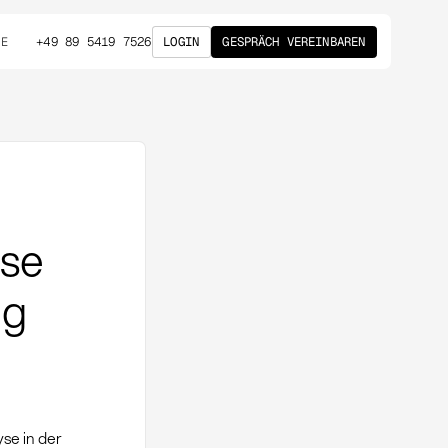
+49 89 5419 7526
LOGIN
GESPRÄCH VEREINBAREN
DE
yse
ng
se in der