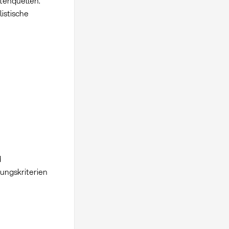
tenquellen.
istische
d
ungskriterien