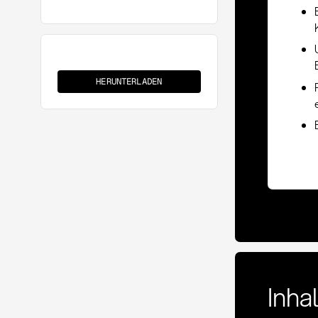
Should-
Cost
HERUNTERLADEN
Library
Inha