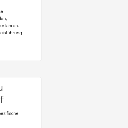
le
den,
erfahren.
eisführung.
u
f
ezifische