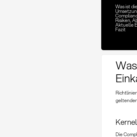
Was ist di
Umsetzung
Complianc
Risiken,
Aktuelle 
Fazit
Was 
Eink
Richtlinie
geltenden
Kernel
Die Compl