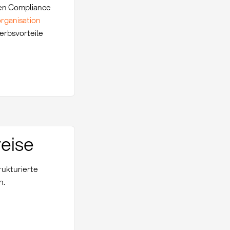
en Compliance
rganisation
erbsvorteile
eise
rukturierte
n.