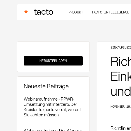
PRODUKT
TACTO INTELLIGENCE
EINKAUFSLEX
Richtlinien-
Ric
Compliance
HERUNTERLADEN
Einkauf
Ein
Neueste Beiträge
und
Webinaraufnahme - PPWR-
Umsetzung mit Interzero: Der
NOVEMBER 19
Kreislaufexperte verrät, worauf
Sie achten müssen
Richtlini
Webinaraufnahme: Der Weg zur