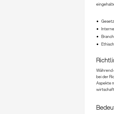
eingehalt
Gesetz
Intern
Branch
Ethisc
Richtl
Während d
bei der R
Aspekte m
wirtschaft
Bedeu