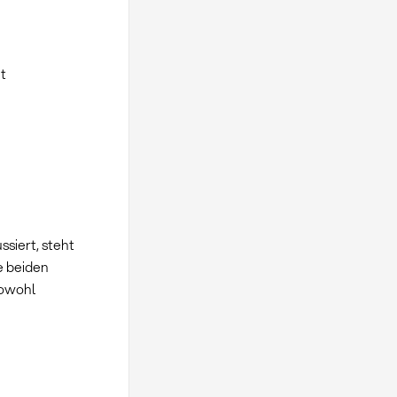
t
siert, steht
e beiden
sowohl