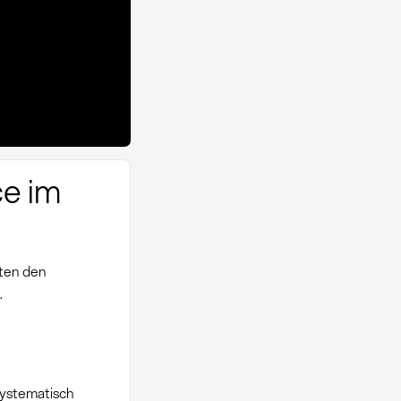
ce im
äten den
.
systematisch