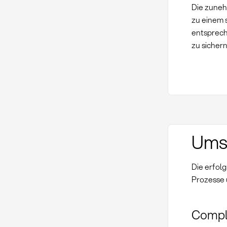
Die zuneh
zu einem 
entsprech
zu sichern
Umse
Die erfol
Prozesse 
Compl