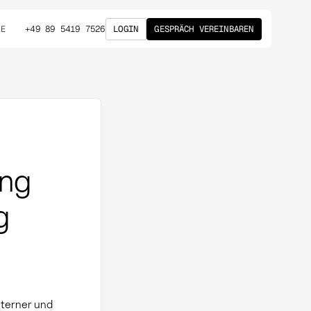
+49 89 5419 7526
LOGIN
GESPRÄCH VEREINBAREN
DE
ung
g
nterner und