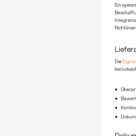
Ein syste
Beschaffu
Integrati
Richtlini
Liefe
Die
Eignu
berücksic
Überpr
Bewert
Kontinu
Dokume
Dokum