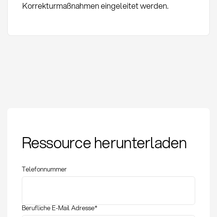
Korrekturmaßnahmen eingeleitet werden.
Return on Investment:
Ressource herunterladen
Rentabilitätskennzahl
im Einkauf
Telefonnummer
Berufliche E-Mail Adresse
*