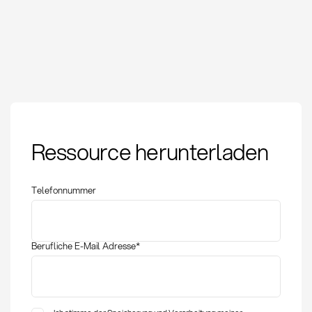
Request for Proposal
Ressource herunterladen
(RFP): Definition,
Ablauf und Best
Practices
Telefonnummer
Berufliche E-Mail Adresse
*