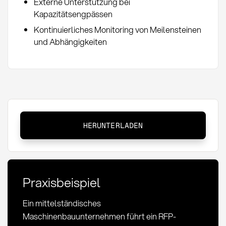
Externe Unterstützung bei
Kapazitätsengpässen
Kontinuierliches Monitoring von Meilensteinen
und Abhängigkeiten
Request
HERUNTERLADEN
for
Proposal
(RFP):
Definition,
Praxisbeispiel
Ablauf
und
Ein mittelständisches
Best
Maschinenbauunternehmen führt ein RFP-
Practices