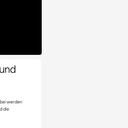
 und
abei werden
d die