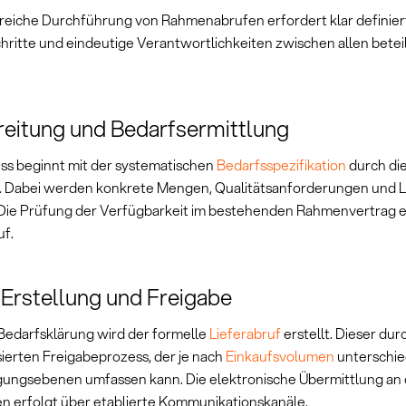
greiche Durchführung von Rahmenabrufen erfordert klar definier
hritte und eindeutige Verantwortlichkeiten zwischen allen betei
eitung und Bedarfsermittlung
ss beginnt mit der systematischen
Bedarfsspezifikation
durch di
. Dabei werden konkrete Mengen, Qualitätsanforderungen und L
. Die Prüfung der Verfügbarkeit im bestehenden Rahmenvertrag e
uf.
Erstellung und Freigabe
Bedarfsklärung wird der formelle
Lieferabruf
erstellt. Dieser dur
sierten Freigabeprozess, der je nach
Einkaufsvolumen
unterschie
ngsebenen umfassen kann. Die elektronische Übermittlung an
en erfolgt über etablierte Kommunikationskanäle.