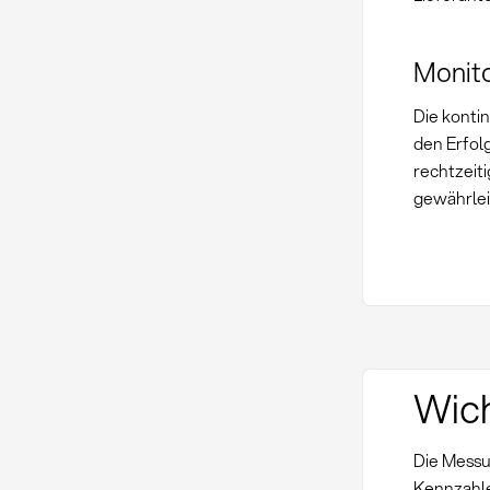
Monit
Die konti
den Erfol
rechtzeit
gewährlei
Wich
Die Messu
Kennzahle