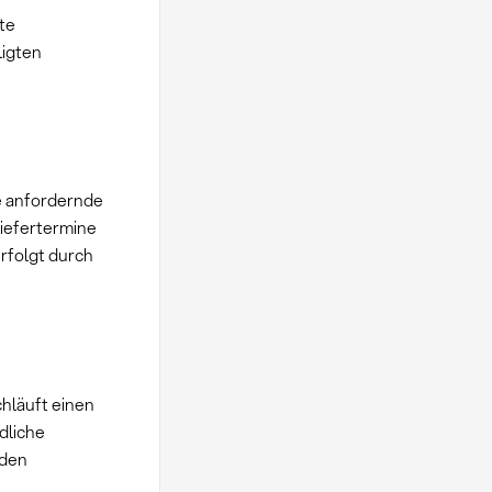
te
ligten
e anfordernde
iefertermine
rfolgt durch
chläuft einen
dliche
 den