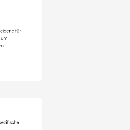
eidend für
, um
zu
pezifische
.