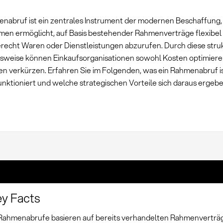
nabruf ist ein zentrales Instrument der modernen Beschaffung,
en ermöglicht, auf Basis bestehender Rahmenverträge flexibel
recht Waren oder Dienstleistungen abzurufen. Durch diese struk
weise können Einkaufsorganisationen sowohl Kosten optimieren
ten verkürzen. Erfahren Sie im Folgenden, was ein Rahmenabruf is
unktioniert und welche strategischen Vorteile sich daraus ergebe
y Facts
Rahmenabrufe basieren auf bereits verhandelten Rahmenverträ