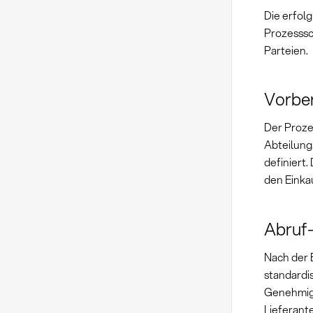
Die erfol
Prozesssc
Parteien.
Vorber
Der Proze
Abteilung
definiert
den Einka
Abruf-
Nach der 
standardi
Genehmigu
Lieferant