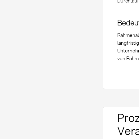
Durchlauf
Bedeu
Rahmenabr
langfristi
Unternehm
von Rahme
Proz
Vera