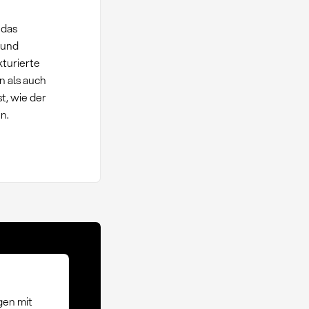
 das
 und
turierte
 als auch
t, wie der
n.
gen mit