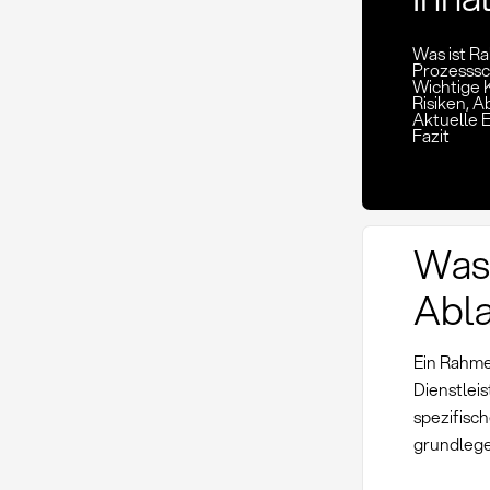
Was ist R
Prozesssc
Wichtige 
Risiken,
Aktuelle 
Fazit
Was 
Abla
Ein Rahme
Dienstlei
spezifisc
grundlege