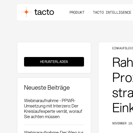
PRODUKT
TACTO INTELLIGENCE
EINKAUFSLEX
Rahmenabruf
Rah
HERUNTERLADEN
Pro
Neueste Beiträge
str
Webinaraufnahme - PPWR-
Ein
Umsetzung mit Interzero: Der
Kreislaufexperte verrät, worauf
Sie achten müssen
NOVEMBER 19
Webinaraufnahme: Der Weg zur