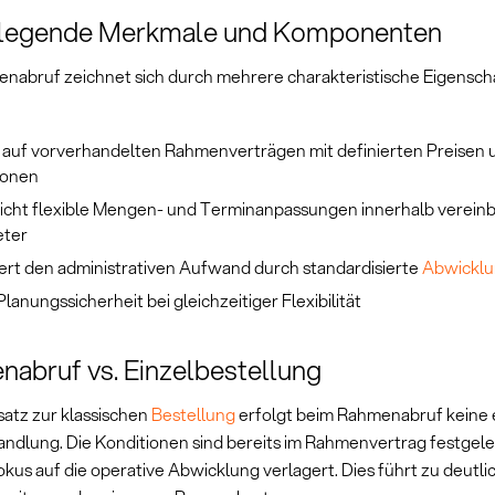
legende Merkmale und Komponenten
nabruf zeichnet sich durch mehrere charakteristische Eigensch
t auf vorverhandelten Rahmenverträgen mit definierten Preisen 
ionen
icht flexible Mengen- und Terminanpassungen innerhalb vereinb
ter
ert den administrativen Aufwand durch standardisierte
Abwicklu
Planungssicherheit bei gleichzeitiger Flexibilität
abruf vs. Einzelbestellung
atz zur klassischen
Bestellung
erfolgt beim Rahmenabruf keine
andlung. Die Konditionen sind bereits im Rahmenvertrag festgel
okus auf die operative Abwicklung verlagert. Dies führt zu deutl