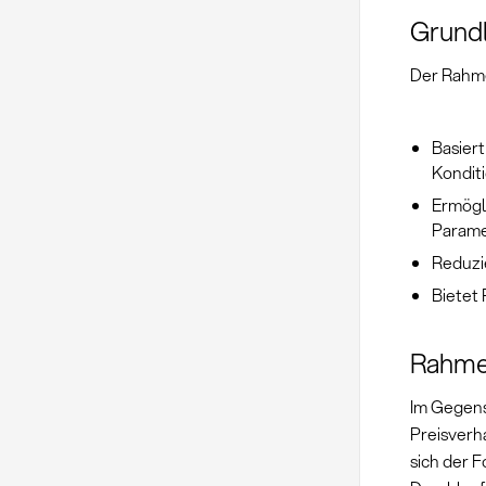
Grund
Der Rahme
Basier
Kondit
Ermögl
Parame
Reduzi
Bietet 
Rahmen
Im Gegens
Preisverh
sich der F