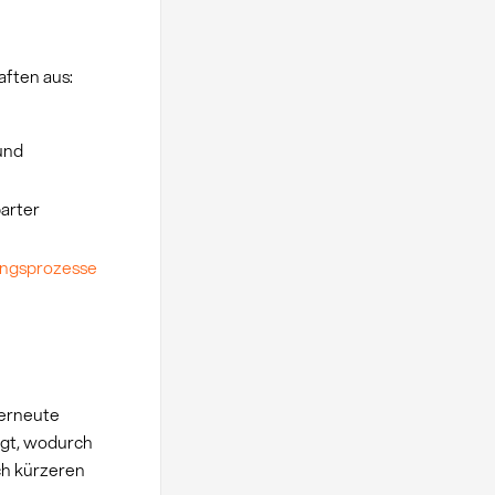
aften aus:
und
arter
ngsprozesse
 erneute
egt, wodurch
ich kürzeren