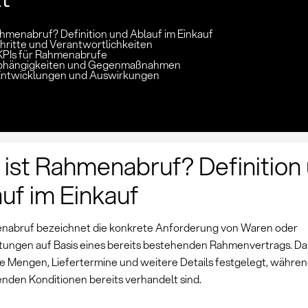
ahmenabruf? Definition und Ablauf im Einkauf
hritte und Verantwortlichkeiten
KPIs für Rahmenabrufe
 Abhängigkeiten und Gegenmaßnahmen
Entwicklungen und Auswirkungen
ist Rahmenabruf? Definition
uf im Einkauf
nabruf bezeichnet die konkrete Anforderung von Waren oder
stungen auf Basis eines bereits bestehenden Rahmenvertrags. D
he Mengen, Liefertermine und weitere Details festgelegt, währen
nden Konditionen bereits verhandelt sind.