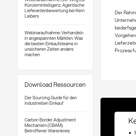
Konzernintelligenz. Agentische
Lieferantenbewertung bei Kern
Der Rahme
Liebers
Unternehm
bedarfsge
Webinaraufnahme: Verhandeln
Vorgehens
in angespannten Märkten. Was
Lieferzei
die besten Einkaufsteams in
unsicheren Zeiten anders
Prozess f
machen
Download Ressourcen
Der Sourcing Guide für den
industriellen Einkauf
Ke
Carbon Border Adjustment
Mechanism (CBAM):
Betroffener Warenkreis