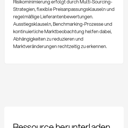
Risikominimierung erfolgt durch Multi-Sourcing-
Strategien, flexible Preisanpassungsklauseln und
regelmäßige Lieferantenbewertungen.
Ausstiegsklauseln, Benchmarking-Prozesse und
kontinuierliche Marktbeobachtung helfen dabei,
Abhängigkeiten zu reduzieren und
Marktveränderungen rechtzeitig zu erkennen.
Rahmenabkommen:
Ressource herunterladen
Definition, Vorteile und