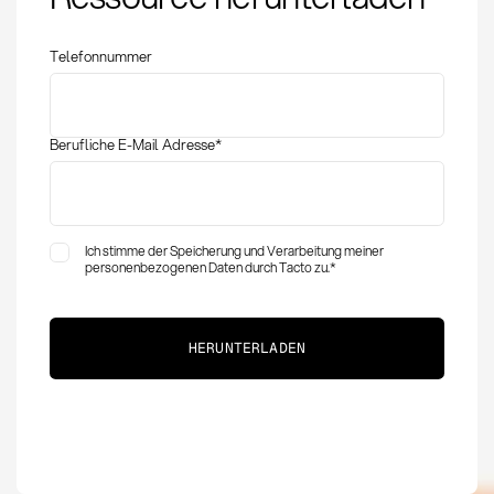
Anwendung im
Einkauf
Telefonnummer
Berufliche E-Mail Adresse
*
Ich stimme der Speicherung und Verarbeitung meiner
personenbezogenen Daten durch Tacto zu.
*