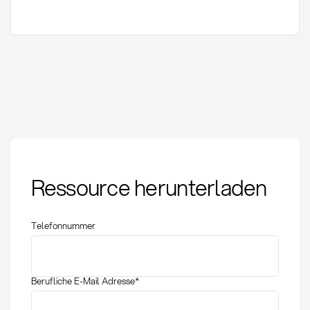
Qualitätsmanagement
Ressource herunterladen
im Einkauf: Definition,
Methoden & KPIs
Telefonnummer
Berufliche E-Mail Adresse
*