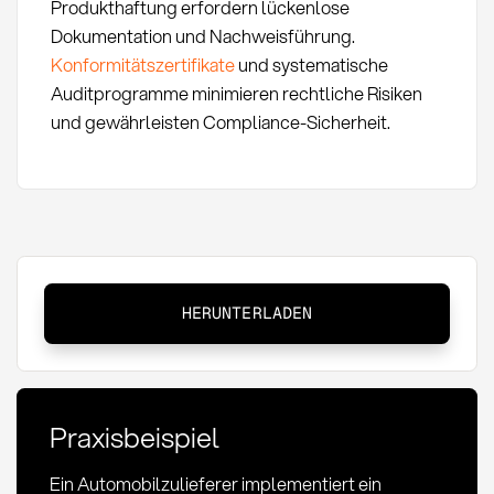
Produkthaftung erfordern lückenlose
Dokumentation und Nachweisführung.
Konformitätszertifikate
und systematische
Auditprogramme minimieren rechtliche Risiken
und gewährleisten Compliance-Sicherheit.
Qualitätsmanagement
HERUNTERLADEN
im
Einkauf:
Definition,
Methoden
Praxisbeispiel
&
KPIs
Ein Automobilzulieferer implementiert ein