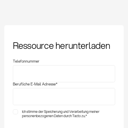
Parent Company
Ressource herunterladen
Guarantee: Definition
und Anwendung im
Einkauf
Telefonnummer
Berufliche E-Mail Adresse
*
Ich stimme der Speicherung und Verarbeitung meiner
personenbezogenen Daten durch Tacto zu.
*