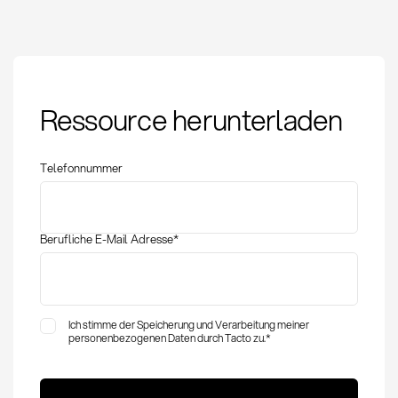
Onshoring: Definition,
Ressource herunterladen
Methoden und
strategische
Bedeutung
Telefonnummer
Berufliche E-Mail Adresse
*
Ich stimme der Speicherung und Verarbeitung meiner
personenbezogenen Daten durch Tacto zu.
*