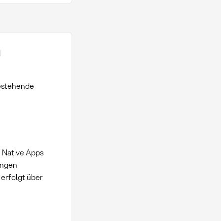
n
bestehende
. Native Apps
ungen
erfolgt über