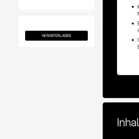
Mobile
Freigabe
HERUNTERLADEN
(P2P)
Inha