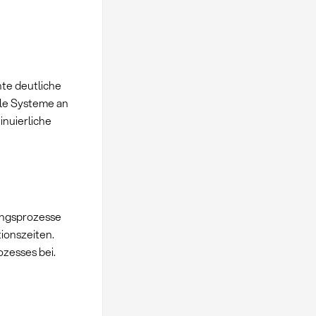
te deutliche
lle Systeme an
inuierliche
fungsprozesse
ionszeiten.
ozesses bei.