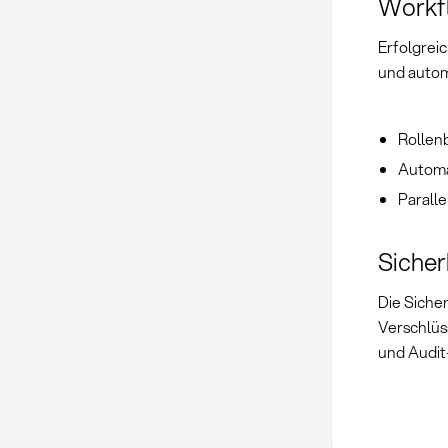
Workf
Erfolgrei
und autom
Rollen
Automa
Parall
Siche
Die Siche
Verschlüs
und Audit-