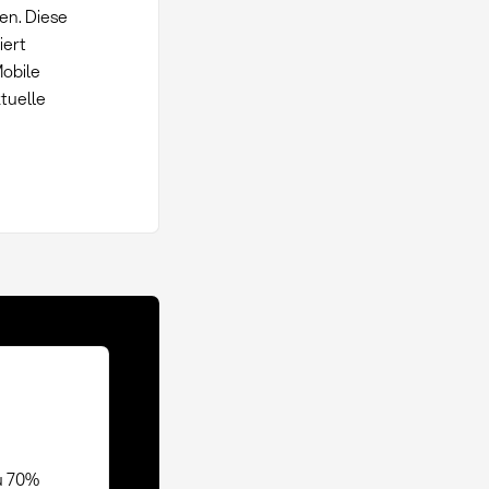
en. Diese
iert
obile
tuelle
u 70%