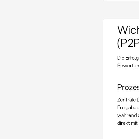
Wich
(P2P
Die Erfol
Bewertung
Prozes
Zentrale 
Freigabepr
während d
direkt mi