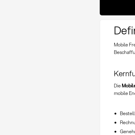
Defi
Mobile Fr
Beschaff
Kernfu
Die
Mobil
mobile En
Bestell
Rechnu
Genehm