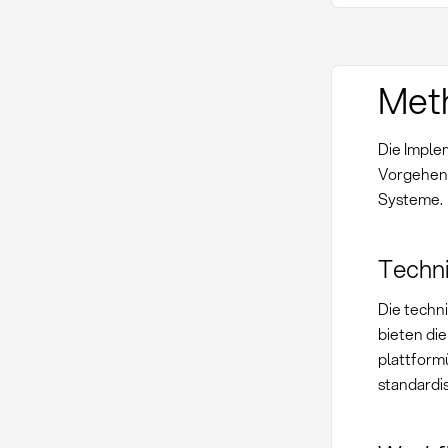
Met
Die Imple
Vorgehens
Systeme.
Techn
Die techn
bieten di
plattform
standardi