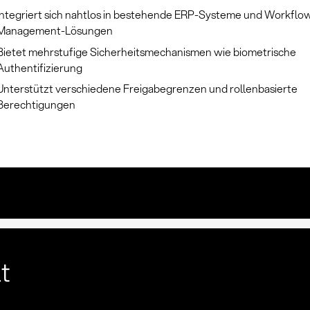
Integriert sich nahtlos in bestehende ERP-Systeme und Workflo
Management-Lösungen
Bietet mehrstufige Sicherheitsmechanismen wie biometrische
Authentifizierung
Unterstützt verschiedene Freigabegrenzen und rollenbasierte
Berechtigungen
lt