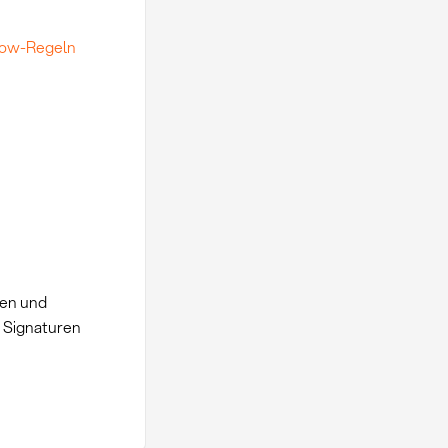
low-Regeln
ren und
e Signaturen