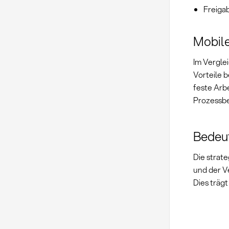
Freiga
Mobile
Im Vergle
Vorteile b
feste Arb
Prozessbe
Bedeut
Die strat
und der V
Dies träg