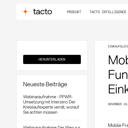
PRODUKT
TACTO INTELLIGENCE
EINKAUFSLEX
Mobile
Mob
Freigabe
HERUNTERLADEN
(P2P)
Fun
Neueste Beiträge
Ein
Webinaraufnahme - PPWR-
Umsetzung mit Interzero: Der
NOVEMBER 19
Kreislaufexperte verrät, worauf
Sie achten müssen
Mobile Fr
Webinaraufnahme: Der Weg zur