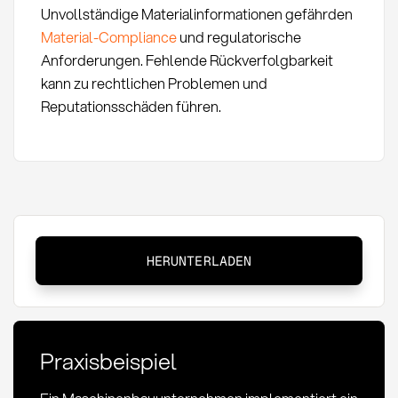
Unvollständige Materialinformationen gefährden
Material-Compliance
und regulatorische
Anforderungen. Fehlende Rückverfolgbarkeit
kann zu rechtlichen Problemen und
Reputationsschäden führen.
Materialnummernsystem:
HERUNTERLADEN
Definition,
Methoden
und
Best
Praxisbeispiel
Practices