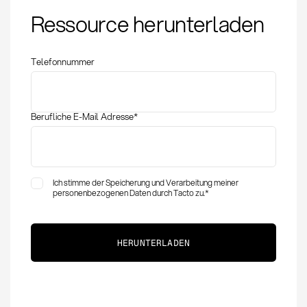
Materialnummernsystem:
Ressource herunterladen
Definition, Methoden
und Best Practices
Telefonnummer
Berufliche E-Mail Adresse
*
Ich stimme der Speicherung und Verarbeitung meiner
personenbezogenen Daten durch Tacto zu.
*